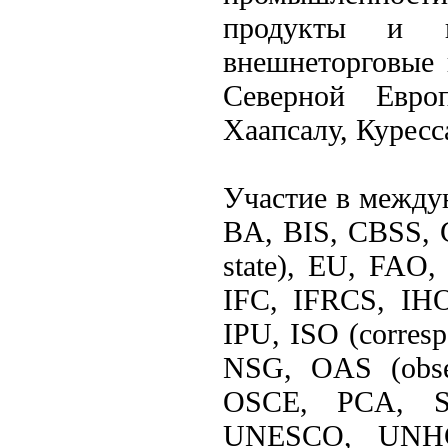
продукты и п
внешнеторговые 
Северной Евр
Хаапсалу, Куресс
Участие в междун
BA, BIS, CBSS, 
state), EU, FAO
IFC, IFRCS, IHO
IPU, ISO (corre
NSG, OAS (obser
OSCE, PCA, S
UNESCO, UNH