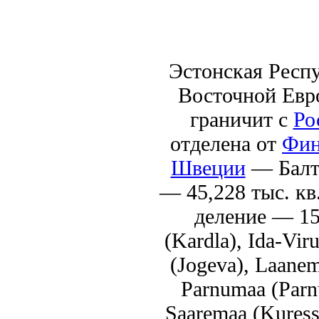
Эстонская Респу
Восточной Евро
граничит с
Ро
отделена от
Фин
Швеции
— Балт
— 45,228 тыс. к
деление — 15 
(Kardla), Ida-Vir
(Jogeva), Laanem
Parnumaa (Parnu
Saaremaa (Kuressa