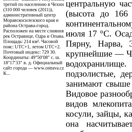
центральную час
третий по населению в Чехии
(310 000 человек (2011)),
(высота до 166
административный центр
Моравскоcилезского края и
континентальном
района Острава-город.
Расположен на месте слияния
июля 17 °С. Оса
рек Остравице, Одра и Опава.
Пярну, Нарва, 
Площадь: 214 км². Часовой
пояс: UTC+1, летом UTC+2.
крупнейшие — Чу
Почтовый индекс: 729 30.
Координаты: 49°50′08″ с. ш.
водохранилище
18°17′33″ в. д. Официальный
сайт города — www.ostrava.cz
подзолистые, де
К...
занимают свыше 
Видовое разнооб
видов млекопит
косули, зайцы, к
она насчитыва