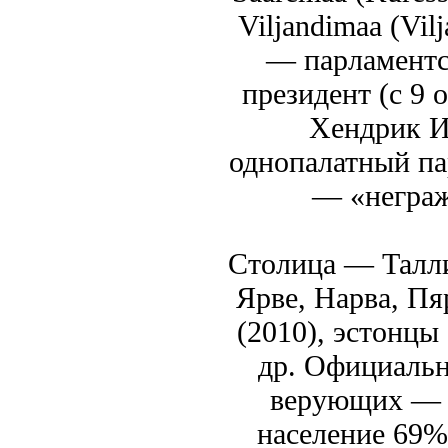
Viljandimaa (Vil
— парламентс
президент (c 9 
Хендрик И
однопалатный па
— «неграж
Столица — Талли
Ярве, Нарва, Пя
(2010), эстонцы
др. Официальн
верующих — л
население 69%