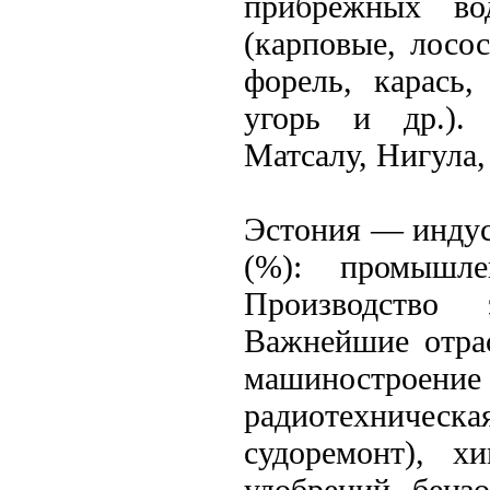
прибрежных в
(карповые, лосос
форель, карась,
угорь и др.). 
Матсалу, Нигула
Эстония — индус
(%): промышле
Производство 
Важнейшие отра
машиностроени
радиотехническа
судоремонт), х
удобрений, бенз