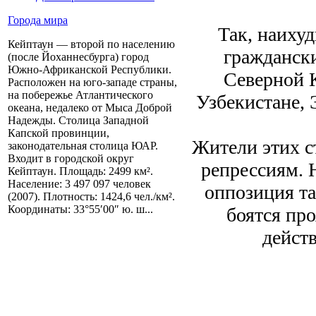
Города мира
Так, наиху
Кейптаун — второй по населению
граждански
(после Йоханнесбурга) город
Южно-Африканской Республики.
Северной К
Расположен на юго-западе страны,
на побережье Атлантического
Узбекистане, 
океана, недалеко от Мыса Доброй
Надежды. Столица Западной
Капской провинции,
Жители этих с
законодательная столица ЮАР.
Входит в городской округ
репрессиям. 
Кейптаун. Площадь: 2499 км².
Население: 3 497 097 человек
оппозиция т
(2007). Плотность: 1424,6 чел./км².
Координаты: 33°55′00″ ю. ш...
боятся пр
дейст