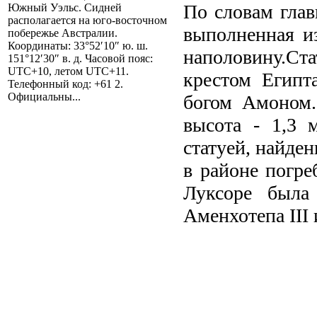
По словам глав
Южный Уэльс. Сидней
располагается на юго-восточном
выполненная из
побережье Австралии.
Координаты: 33°52′10″ ю. ш.
наполовину.Ст
151°12′30″ в. д. Часовой пояс:
UTC+10, летом UTC+11.
крестом Египт
Телефонный код: +61 2.
Официальны...
богом Амоном.
высота - 1,3 
статуей, найден
в районе погре
Луксоре была 
Аменхотепа III 