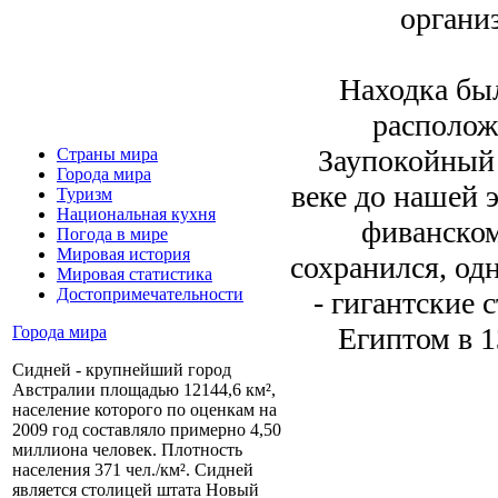
органи
Находка был
располож
Заупокойный 
Страны мира
Города мира
веке до нашей 
Туризм
Национальная кухня
фиванском
Погода в мире
Мировая история
сохранился, од
Мировая статистика
Достопримечательности
- гигантские 
Египтом в 1
Города мира
Сидней - крупнейший город
Австралии площадью 12144,6 км²,
население которого по оценкам на
2009 год составляло примерно 4,50
миллиона человек. Плотность
населения 371 чел./км². Сидней
является столицей штата Новый