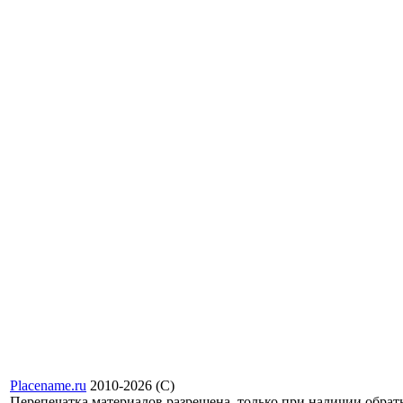
Placename.ru
2010-2026 (С)
Перепечатка материалов разрешена, только при наличии обра