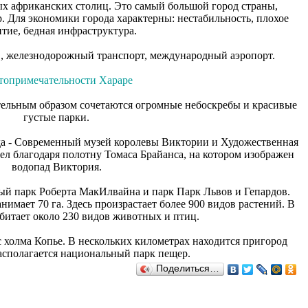
ых африканских столиц. Это самый большой город страны,
 Для экономики города характерны: нестабильность, плохое
итие, бедная инфраструктура.
ов, железнодорожный транспорт, международный аэропорт.
топримечательности Хараре
ительным образом сочетаются огромные небоскребы и красивые
густые парки.
да - Современный музей королевы Виктории и Художественная
ел благодаря полотну Томаса Брайанса, на котором изображен
водопад Виктория.
й парк Роберта МакИлвайна и парк Парк Львов и Гепардов.
нимает 70 га. Здесь произрастает более 900 видов растений. В
битает около 230 видов животных и птиц.
 холма Копье. В нескольких километрах находится пригород
асполагается национальный парк пещер.
Поделиться…