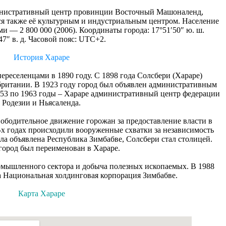
министративный центр провинции Восточный Машоналенд,
я также её культурным и индустриальным центром. Население
и — 2 800 000 (2006). Координаты города: 17°51′50″ ю. ш.
47″ в. д. Часовой пояс: UTC+2.
История Хараре
ереселенцами в 1890 году. С 1898 года Солсбери (Хараре)
британии. В 1923 году город был объявлен административным
53 по 1963 годы – Хараре административный центр федерации
Родезии и Ньясаленда.
свободительное движение горожан за предоставление власти в
-х годах происходили вооруженные схватки за независимость
ыла объявлена Республика Зимбабве, Солсбери стал столицей.
 город был переименован в Хараре.
ромышленного сектора и добыча полезных ископаемых. В 1988
а Национальная холдинговая корпорация Зимбабве.
Карта Хараре