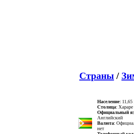
Страны
/
Зи
Население
: 11,65
Столица
: Хараре
Официальный я
Английский
Валюта
: Официа
нет
Телефонный код