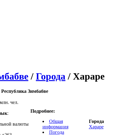
мбабве
/
Города
/ Хараре
Республика Зимбабве
 млн. чел.
Подробнее:
зык
:
Общая
Города
льной валюты
информация
Хараре
Погода
: +263