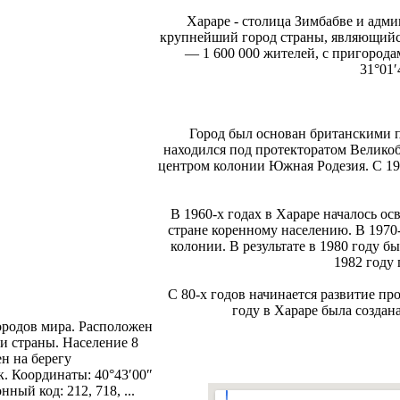
Хараре - столица Зимбабве и ад
крупнейший город страны, являющийс
— 1 600 000 жителей, с пригородам
31°01′
Город был основан британскими п
находился под протекторатом Велико
центром колонии Южная Родезия. С 19
В 1960-х годах в Хараре началось о
стране коренному населению. В 1970
колонии. В результате в 1980 году б
1982 году
С 80-х годов начинается развитие п
году в Хараре была создан
родов мира. Расположен
и страны. Население 8
н на берегу
. Координаты: 40°43′00″
нный код: 212, 718, ...