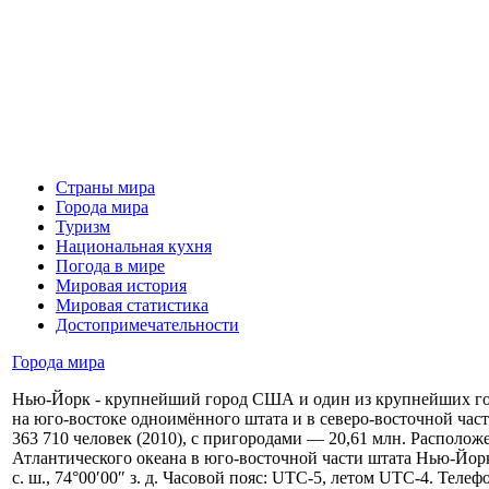
Страны мира
Города мира
Туризм
Национальная кухня
Погода в мире
Мировая история
Мировая статистика
Достопримечательности
Города мира
Нью-Йорк - крупнейший город США и один из крупнейших го
на юго-востоке одноимённого штата и в северо-восточной част
363 710 человек (2010), с пригородами — 20,61 млн. Расположе
Атлантического океана в юго-восточной части штата Нью-Йорк
с. ш., 74°00′00″ з. д. Часовой пояс: UTC-5, летом UTC-4. Телефо