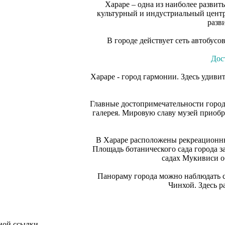
Хараре – одна из наиболее развит
культурный и индустриальный центр.
разв
В городе действует сеть автобус
Дос
Хараре - город гармонии. Здесь удив
Главные достопримечательности горо
галерея. Мировую славу музей приобр
В Хараре расположены рекреационны
Площадь ботанического сада города за
садах Мукивиси о
Панораму города можно наблюдать с
Чинхой. Здесь р
тной ссылки