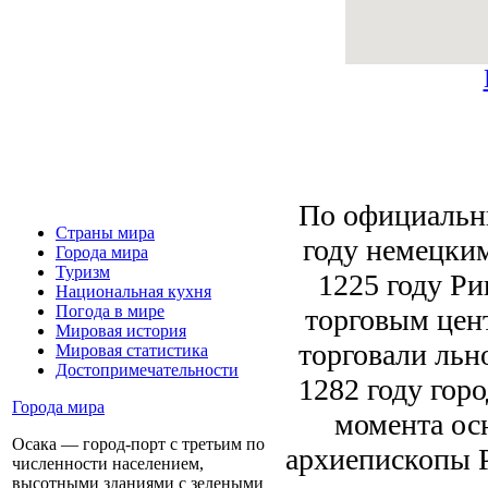
По официальны
Страны мира
году немецки
Города мира
Туризм
1225 году Ри
Национальная кухня
Погода в мире
торговым цен
Мировая история
торговали льн
Мировая статистика
Достопримечательности
1282 году гор
Города мира
момента осн
Осака — город-порт с третьим по
архиепископы Р
численности населением,
высотными зданиями с зелеными