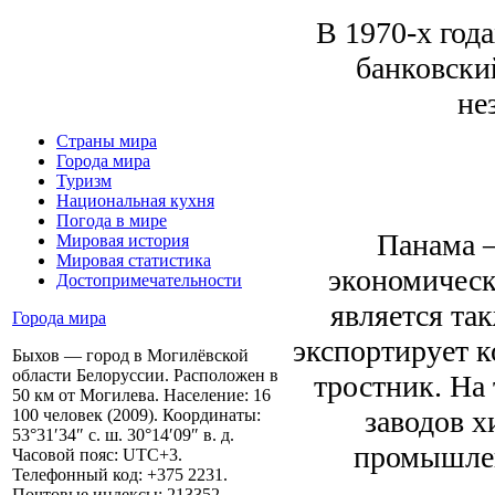
В 1970-х год
банковски
не
Страны мира
Города мира
Туризм
Национальная кухня
Погода в мире
Панама 
Мировая история
Мировая статистика
экономическ
Достопримечательности
является та
Города мира
экспортирует к
Быхов — город в Могилёвской
области Белоруссии. Расположен в
тростник. На
50 км от Могилева. Население: 16
заводов 
100 человек (2009). Координаты:
53°31′34″ с. ш. 30°14′09″ в. д.
промышлен
Часовой пояс: UTC+3.
Телефонный код: +375 2231.
Почтовые индексы: 213352,