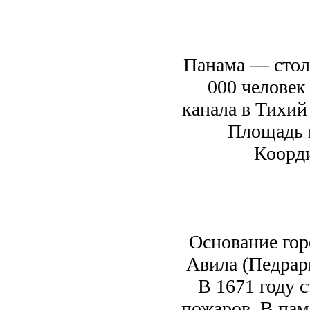
Панама — столи
000 человек
канала в Тихий 
Площадь г
Коорди
Основание гор
Авила (Педрар
В 1671 году 
пожаров. В пам