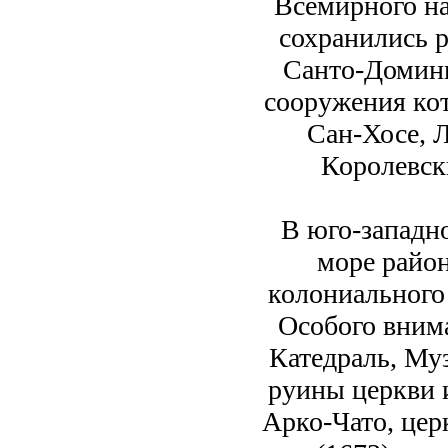
Всемирного н
сохранились 
Санто-Доминг
сооружения ко
Сан-Хосе, 
Королевск
В юго-западно
море район
колониального
Особого вним
Катедраль, Муз
руины церкви 
Арко-Чато, цер