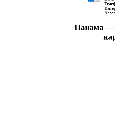
Теле
Интер
Часов
Панама — 
кар