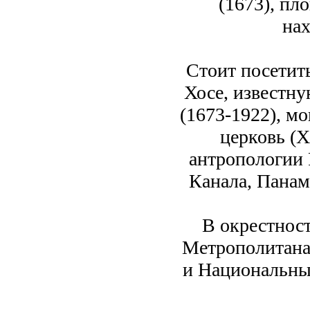
(1673), пл
на
Стоит посетит
Хосе, известн
(1673-1922), м
церковь (X
антропологии 
Канала, Панам
В окрестнос
Метрополитана,
и Национальны