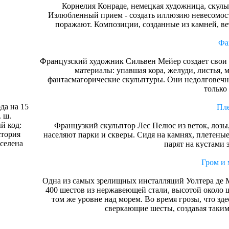
Корнелия Конраде, немецкая художница, скульп
Излюбленный прием - создать иллюзию невесомост
поражают. Композиции, созданные из камней, вето
Фа
Французский художник Сильвен Мейер создает свои 
материалы: упавшая кора, желуди, листья, 
фантасмагорические скульптуры. Они недолговечн
только
да на 15
Пле
. ш.
й код:
Французкий скульптор Лес Пелюс из веток, лозы
стория
населяют парки и скверы. Сидя на камнях, плетеные 
селена
парят на кустами 
Гром и 
Одна из самых зрелищных инсталляций Уолтера де М
400 шестов из нержавеющей стали, высотой около 
том же уровне над морем. Во время грозы, что зд
сверкающие шесты, создавая таким