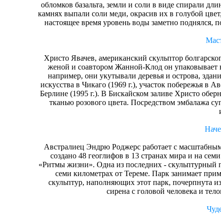
обломков базальта, земли и соли в виде спирали длин
камнях выпали соли меди, окрасив их в голубой цве
настоящее время уровень воды заметно поднялся, 
Мас
Христо Явачев, американский скульптор болгарског
женой и соавтором Жанной-Клод он упаковывает в
например, они укутывали деревья и острова, здан
искусства в Чикаго (1969 г.), участок побережья в Ав
Берлине (1995 г.). В Бискайском заливе Христо обер
тканью розового цвета. Посредством эмбалажа с
Наче
Австралиец Эндрю Роджерс работает с масштабными
создано 48 геоглифов в 13 странах мира и на сем
«Ритмы жизни». Одна из последних - скульптурный 
семи километрах от Тереме. Парк занимает прим
скульптур, наполняющих этот парк, почерпнута из 
сирена с головой человека и тел
Чуд