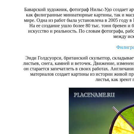
Баварский художник, фотограф Нильс-Удо создает ар
как филигранные миниатюрные картины, так и масш
мире. Одна из работ была установлена в 2005 году 
На ее создание ушло более 80 тыс. тонн бревен и 
искусство и реальность. По словам фотографа, рабо
между ис
Филигра
Энди Голдсуорси, британский скульптор, складывае
листьев, снега, камней и веточек. Движение, изменени
он старается запечатлеть в своих работах. Англича
материалов создает картины из истории живой пр
листья, как зреют