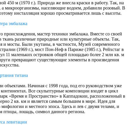
ой 450 м (1970 г.). Природа же внесла краски в работу. Так, на
т, а микроорганизмы, населяющие водоем, добавили розовый. В
поэтому инсталляция хорошо просматривается лишь с высоты.
тера эмбалажа
о происхождения, мастер техники эмбалажа. Вместе со своей
 ткань различные природные или культурные объекты. Так,
ия и мосты. Были укутаны, в частности, Музей современного
стралии (1969 г.), мост Пон-Неф в Париже (1985 г.), Рейхстаг в
нул 11 маленьких островков общей площадью более 2 млн кв. м
упруги превращают существующие элементы в произведения
искусства.
ртания титана
 объектами. Начиная с 1998 года, под его руководством уже
и континентах. Все скульптурные композиции входят в цикл
парк «Время и Пространство» в Каппадокии, расположенный в
ерно 2 кв. км и является самым большим в мире. Идея для
мифологии и местного эпоса. Здесь и лев с двумя телами, и
ом птицы, лошадь, символ данного региона.
еса левитации