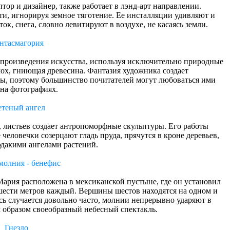
тор и дизайнер, также работает в лэнд-арт направлении.
и, игнорируя земное тяготение. Ее инсталляции удивляют и
к, снега, словно левитируют в воздухе, не касаясь земли.
нтасмагория
произведения искусства, используя исключительно природные
мох, гниющая древесина. Фантазия художника создает
ы, поэтому большинство почитателей могут любоваться ими
 на фотографиях.
теный ангел
, листьев создает антропоморфные скульптуры. Его работы
человечки созерцают гладь пруда, прячутся в кроне деревьев,
эдакими ангелами растений.
молния - бенефис
ария расположена в мексиканской пустыне, где он установил
шести метров каждый. Вершины шестов находятся на одном и
есь случается довольно часто, молнии непрерывно ударяют в
 образом своеобразный небесный спектакль.
Гнездо