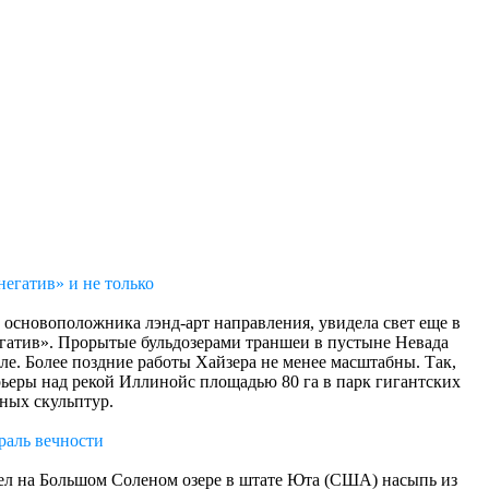
егатив» и не только
 основоположника лэнд-арт направления, увидела свет еще в
егатив». Прорытые бульдозерами траншеи в пустыне Невада
ле. Более поздние работы Хайзера не менее масштабны. Так,
ьеры над рекой Иллинойс площадью 80 га в парк гигантских
ных скульптур.
раль вечности
вел на Большом Соленом озере в штате Юта (США) насыпь из