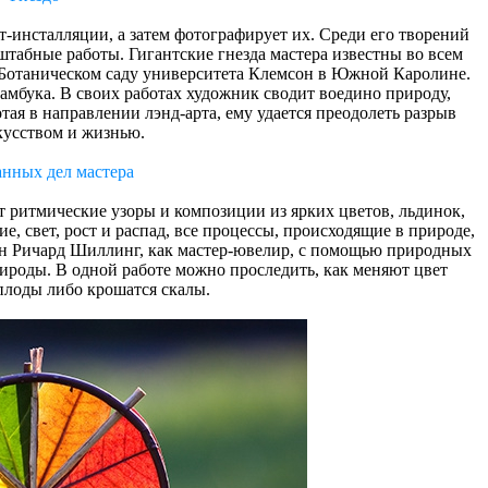
т-инсталляции, а затем фотографирует их. Среди его творений
табные работы. Гигантские гнезда мастера известны во всем
в Ботаническом саду университета Клемсон в Южной Каролине.
бамбука. В своих работах художник сводит воедино природу,
тая в направлении лэнд-арта, ему удается преодолеть разрыв
кусством и жизнью.
нных дел мастера
т ритмические узоры и композиции из ярких цветов, льдинок,
е, свет, рост и распад, все процессы, происходящие в природе,
нин Ричард Шиллинг, как мастер-ювелир, с помощью природных
ироды. В одной работе можно проследить, как меняют цвет
 плоды либо крошатся скалы.