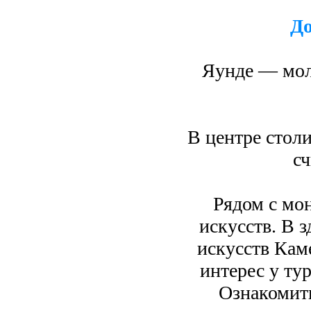
До
Яунде — мол
В центре стол
с
Рядом с мо
искусств. В 
искусств Кам
интерес у ту
Ознакомить