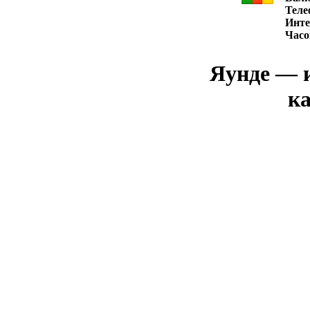
Теле
Инте
Часо
Яунде — и
ка