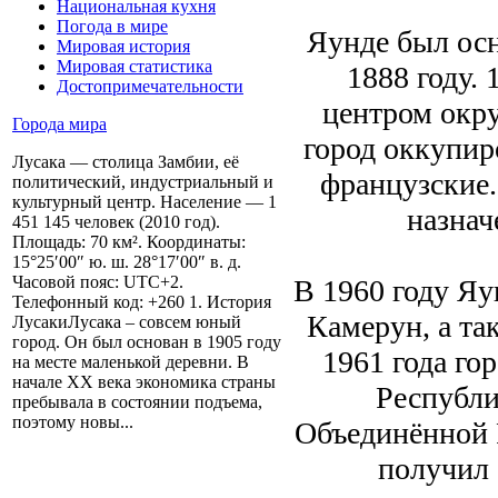
Национальная кухня
Погода в мире
Яунде был осн
Мировая история
Мировая статистика
1888 году.
Достопримечательности
центром окру
Города мира
город оккупир
Лусака — столица Замбии, её
французские.
политический, индустриальный и
культурный центр. Население — 1
назнач
451 145 человек (2010 год).
Площадь: 70 км². Координаты:
15°25′00″ ю. ш. 28°17′00″ в. д.
Часовой пояс: UTC+2.
В 1960 году Яу
Телефонный код: +260 1. История
Камерун, а та
ЛусакиЛусака – совсем юный
город. Он был основан в 1905 году
1961 года го
на месте маленькой деревни. В
начале ХХ века экономика страны
Республи
пребывала в состоянии подъема,
поэтому новы...
Объединённой 
получил 