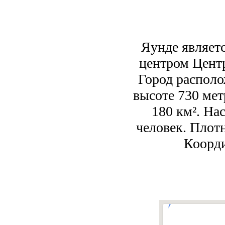
Яунде являет
центром Цент
Город располо
высоте 730 мет
180 км². На
человек. Плотн
Коорди