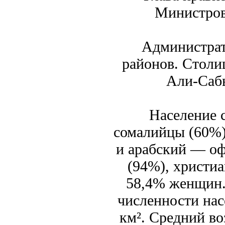
Министров
Администрат
районов. Столи
Али-Сабь
Население 
сомалийцы (60%)
и арабский — оф
(94%), христи
58,4% женщин.
численности нас
км². Средний во