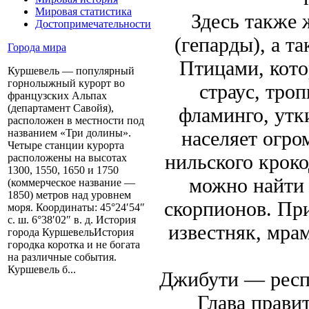
Мировая статистика
Здесь также 
Достопримечательности
(гепарды), а т
Города мира
Птицами, кото
Куршевель — популярный
горнолыжный курорт во
страус, тро
французских Альпах
(департамент Савойя),
фламинго, утк
расположен в местности под
населяет огро
названием «Три долины».
Четыре станции курорта
нильского крок
расположены на высотах
1300, 1550, 1650 и 1750
можно найти 
(коммерческое название —
1850) метров над уровнем
скорпионов. При
моря. Координаты: 45°24′54″
с. ш. 6°38′02″ в. д. История
известняк, мрам
города КуршевельИстория
городка коротка и не богата
на различные события.
Куршевель б...
Джибути — респу
Глава прави