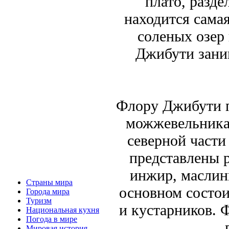
плато, разд
находится сама
соленых озер
Джибути зани
Флору Джибути п
можжевельника,
северной части
представлены р
инжир, маслин
Страны мира
основном состои
Города мира
Туризм
и кустарников. 
Национальная кухня
Погода в мире
Мировая история