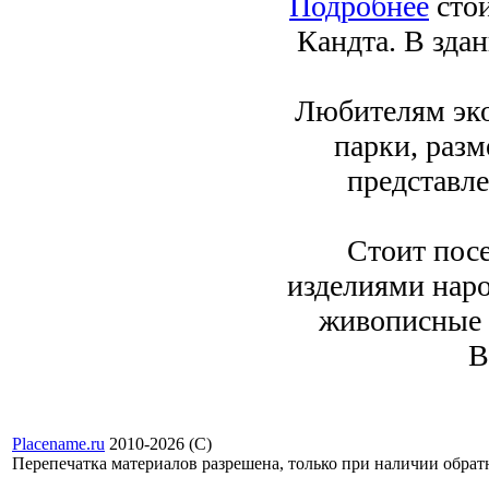
Подробнее
стои
Кандта. В зда
Любителям эко
парки, разм
представле
Стоит пос
изделиями нар
живописные п
B
Placename.ru
2010-2026 (С)
Перепечатка материалов разрешена, только при наличии обра