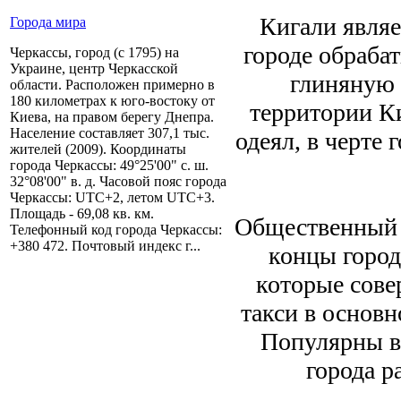
Кигали явля
Города мира
городе обраба
Черкассы, город (с 1795) на
Украине, центр Черкасской
глиняную 
области. Расположен примерно в
180 километрах к юго-востоку от
территории К
Киева, на правом берегу Днепра.
Население составляет 307,1 тыс.
одеял, в черте
жителей (2009). Координаты
города Черкассы: 49°25'00" с. ш.
32°08'00" в. д. Часовой пояс города
Черкассы: UTC+2, летом UTC+3.
Площадь - 69,08 кв. км.
Общественный т
Телефонный код города Черкассы:
+380 472. Почтовый индекс г...
концы город
которые сове
такси в основн
Популярны в
города 