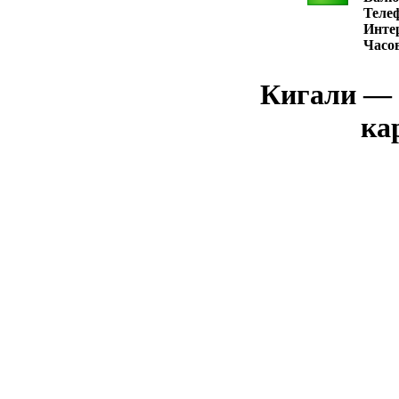
Теле
Интер
Часо
Кигали — 
ка