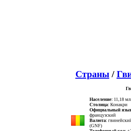
Страны
/
Гв
Гв
Население
: 11,18 мл
Столица
: Конакри
Официальный язы
французский
Валюта
: гвинейски
(GNF)
Телефонный код
: +