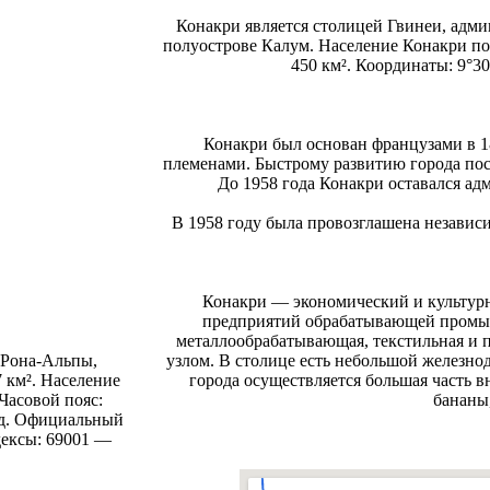
Конакри является столицей Гвинеи, адм
полуострове Калум. Население Конакри по 
450 км². Координаты: 9°30′
Конакри был основан французами в 1
племенами. Быстрому развитию города пос
До 1958 года Конакри оставался а
В 1958 году была провозглашена независ
Конакри — экономический и культурн
предприятий обрабатывающей промыш
металлообрабатывающая, текстильная и 
узлом. В столице есть небольшой железно
 Рона-Альпы,
города осуществляется большая часть 
7 км². Население
бананы,
 Часовой пояс:
. д. Официальный
дексы: 69001 —