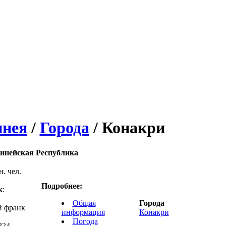
инея
/
Города
/ Конакри
инейская Республика
н. чел.
Подробнее:
к
:
Общая
Города
й франк
информация
Конакри
Погода
224