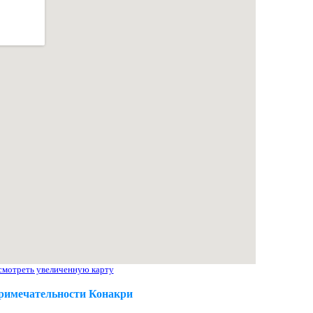
мотреть увеличенную карту
римечательности Конакри