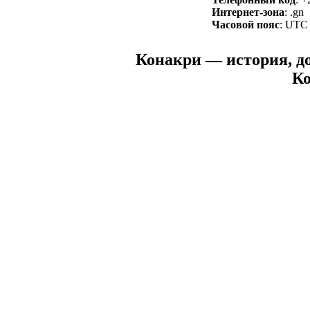
Интернет-зона
: .gn
Часовой пояс
: UTC
Конакри — история, до
Ко