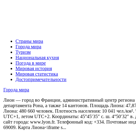
Страны мира
Города мира
Туризм
Национальная кухня
Погода в мире
Мировая история
Мировая статистика
Достопримечательности
Города мира
Лион — город во Франции, административный центр региона
департамента Рона, а также 14 кантонов. Площадь Лиона: 47,8
Лиона: 480 660 человек. Плотность населения: 10 041 чел./км².
UTC+1, летом UTC+2. Координаты: 45°45′35″ с. ш. 4°50′32″ в
сайт города: www.lyon.fr. Телефонный код: +334. Почтовые ин
69009. Карта Лиона<iframe s...