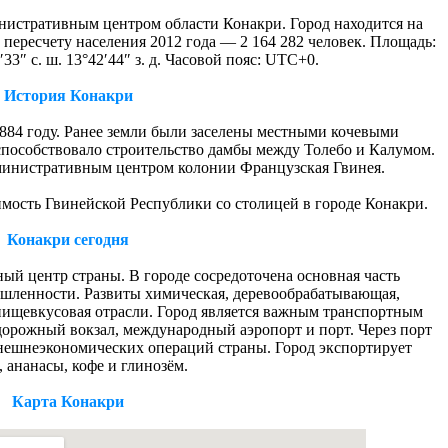
инистративным центром области Конакри. Город находится на
пересчету населения 2012 года — 2 164 282 человек. Площадь:
33″ с. ш. 13°42′44″ з. д. Часовой пояс: UTC+0.
История Конакри
884 году. Ранее земли были заселены местными кочевыми
пособствовало строительство дамбы между Толебо и Калумом.
дминистративным центром колонии Французская Гвинея.
имость Гвинейской Республики со столицей в городе Конакри.
Конакри сегодня
ый центр страны. В городе сосредоточена основная часть
ленности. Развиты химическая, деревообрабатывающая,
пищевкусовая отрасли. Город является важным транспортным
дорожный вокзал, международный аэропорт и порт. Через порт
внешнеэкономических операций страны. Город экспортирует
 ананасы, кофе и глинозём.
Карта Конакри