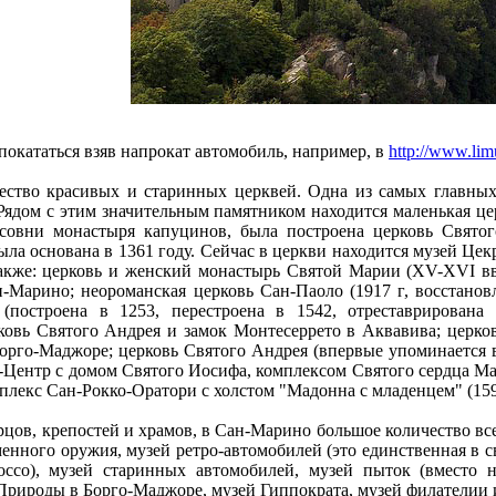
покататься взяв напрокат автомобиль, например, в
http://www.lim
ство красивых и старинных церквей. Одна из самых главных,
ядом с этим значительным памятником находится маленькая цер
асовни монастыря капуцинов, была построена церковь Святог
ыла основана в 1361 году. Сейчас в церкви находится музей Цекр
акже: церковь и женский монастырь Святой Марии (XV-XVI вв
н-Марино; неороманская церковь Cан-Паоло (1917 г, восстано
(построена в 1253, перестроена в 1542, отреставрирована
овь Cвятого Андрея и замок Монтесеррето в Аквавива; церко
орго-Маджоре; церковь Cвятого Андрея (впервые упоминается в 
-Центр с домом Святого Иосифа, комплексом Святого сердца М
мплекс Сан-Рокко-Оратори с холстом "Мадонна с младенцем" (159
цов, крепостей и храмов, в Сан-Марино большое количество в
енного оружия, музей ретро-автомобилей (это единственная в 
ссо), музей старинных автомобилей, музей пыток (вместо н
Природы в Борго-Маджоре, музей Гиппократа, музей филателии 