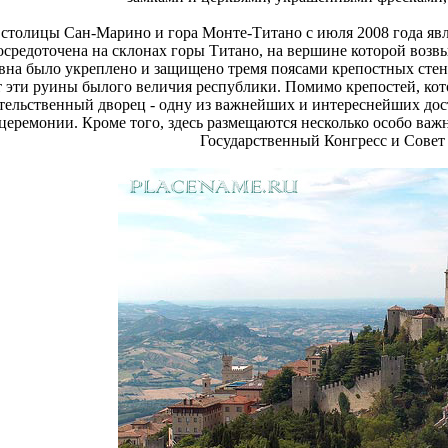
 столицы Сан-Марино и гора Монте-Титано с июля 2008 года я
осредоточена на склонах горы Титано, на вершине которой возвы
на было укреплено и защищено тремя поясами крепостных стен, 
 эти руины былого величия республики. Помимо крепостей, кото
ельственный дворец - одну из важнейших и интереснейших дос
еремонии. Кроме того, здесь размещаются несколько особо важ
Государственный Конгресс и Совет