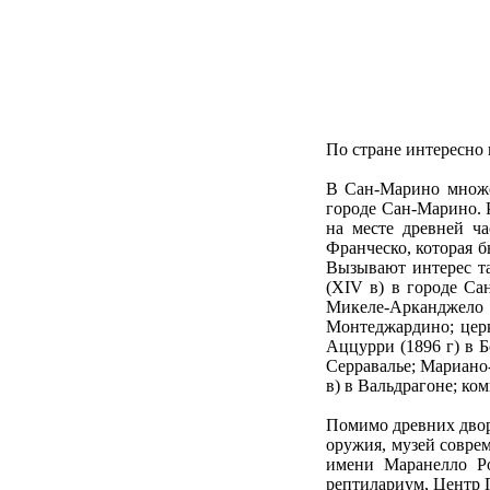
По стране интересно 
В Сан-Марино множе
городе Сан-Марино. Р
на месте древней ч
Франческо, которая б
Вызывают интерес т
(XIV в) в городе Са
Микеле-Арканджело 
Монтеджардино; церк
Аццурри (1896 г) в Б
Серравалье; Мариано
в) в Вальдрагоне; ко
Помимо древних двор
оружия, музей соврем
имени Маранелло Ро
рептилариум, Центр 