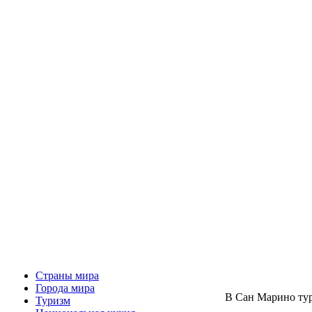
Страны мира
Города мира
В Сан Марино тур
Туризм