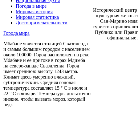
Национальная кухня
Погода в мире
Исторический центр
Мировая история
культурная жизнь с
Мировая статистика
Сан-Марино издав
Достопримечательности
туристов привлекают
Публико или Правит
Города мира
официальные ц
Мбабане является столицей Свазиленда
и самым большим городом с населением
около 100000. Город расположен на реке
Мбабане и ее притоке в горах Мдимба
на северо-западе Свазиленда. Город
имеет среднюю высоту 1243 метра.
Климат здесь умеренно влажный,
субтропический. Средняя годовая
температура составляет 15 ° C в июле и
22 ° C в январе. Температуры достаточно
низкие, чтобы вызвать мороз, который
редк...