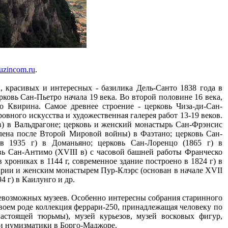
uzincom.ru
.
 красивых и интересных - базилика Дель-Санто 1838 года в
ковь Сан-Пьетро начала 19 века. Во второй половине 16 века,
о Квирина. Самое древнее строение - церковь Чиза-ди-Сан-
овного искусства и художественная галерея работ 13-19 веков.
) в Вальдрагоне; церковь и женский монастырь Cан-Фрэнсис
влена после Второй Мировой войны) в Фаэтано; церковь Сан-
 в 1935 г) в Доманьяно; церковь Сан-Лоренцо (1865 г) в
вь Cан-Антимо (XVIII в) с часовой башней работы Франческо
хрониках в 1144 г, современное здание построено в 1824 г) в
арии и женским монастырем Пур-Клэрс (основан в начале XVII
4 г) в Каилунго и др.
севозможных музеев. Особенно интересны собрания старинного
своем роде коллекция феррари-250, принадлежащая человеку по
астоящей тюрьмы), музей курьезов, музей восковых фигур,
и нумизматики в Борго-Маджоре.