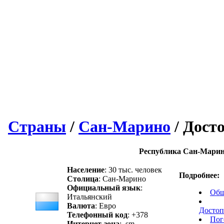
Страны
/
Сан-Марино
/ Дост
Республика Сан-Мари
Население
: 30 тыс. человек
Подробнее:
Столица
: Сан-Марино
Официальный язык
:
Общ
Итальянский
Валюта
: Евро
Достоп
Телефонный код
: +378
Пог
Интернет-зона
: .sm