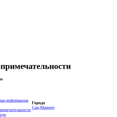
опримечательности
но
ая информация
Города
Сан-Марино
римечательности
ода