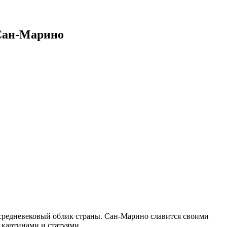
Сан-Марино
средневековый облик страны. Сан-Марино славится своими
картинами и статуями.