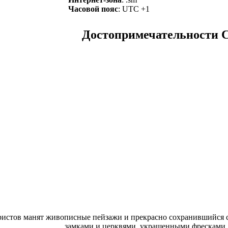
Часовой пояс
: UTC +1
Достопримечательности 
истов манят живописные пейзажи и прекрасно сохранившийся 
замками и церквями, украшенными фресками, 