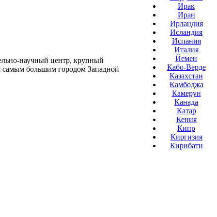
Ирак
Иран
Ирландия
Исландия
Испания
Италия
Йемен
тельно-научный центр, крупный
Кабо-Верде
ся самым большим городом Западной
Казахстан
Камбоджа
Камерун
Канада
Катар
Кения
Кипр
Киргизия
Кирибати