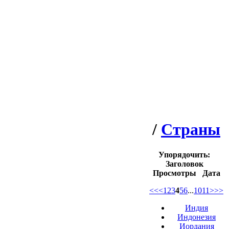
/
Страны
Упорядочить:
Заголовок
Просмотры
Дата
<<
<
1
2
3
4
5
6
...
10
11
>
>>
Индия
Индонезия
Иордания