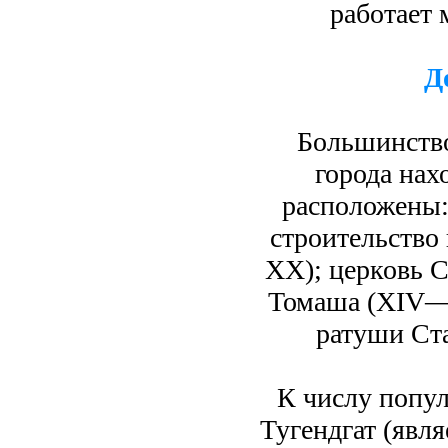
работает
Д
Большинство
города нах
расположены:
строительство
XX); церковь С
Томаша (XIV—X
ратуши Ст
К числу попу
Тугендгат (яв