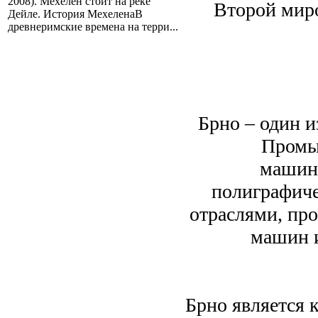
2008). Мехелен стоит на реке
Второй миро
Дейле. История МехеленаВ
древнеримские времена на терри...
Брно – один и
Промы
машино
полиграфиче
отраслями, про
машин и
Брно является 