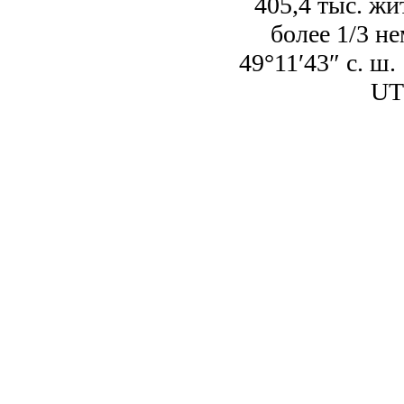
405,4 тыс. жи
более 1/3 н
49°11′43″ с. ш.
UT