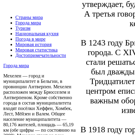
утверждает, бу
А третья гово
Страны мира
к
Города мира
Туризм
Национальная кухня
Погода в мире
В 1243 году Бр
Мировая история
Мировая статистика
города. С XI
Достопримечательности
стали решать
Города мира
был дважды
Мехелен — город и
Тридцатилет
муниципалитет в Бельгии, в
провинции Антверпен. Мехелен
центром епис
расположен между Брюсселем и
Антверпеном. Кроме собственно
важным обор
города в состав муниципалитета
изв
входят посёлки Хеффен, Хомбек,
Лест, Мёйзен и Валем. Общее
население муниципалитета —
80,176 жителей, площадь — 65,19
В 1918 году го
км (обе цифры — по состоянию на