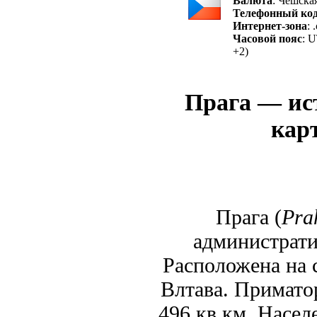
Валюта
: Чешска
Телефонный ко
Интернет-зона
: 
Часовой пояс
: 
+2)
Прага — ис
карт
Прага (
Pra
администрати
Расположена на 
Влтава. Примато
496 кв.км. Насел