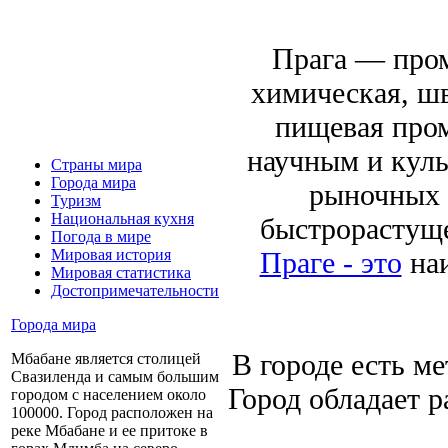
Прага — про
химическая, шв
пищевая пром
научным и куль
Страны мира
Города мира
рыночных 
Туризм
Национальная кухня
быстрорастущ
Погода в мире
Праге - это
наи
Мировая история
Мировая статистика
Достопримечательности
Города мира
В городе есть м
Мбабане является столицей
Свазиленда и самым большим
Город обладает 
городом с населением около
100000. Город расположен на
реке Мбабане и ее притоке в