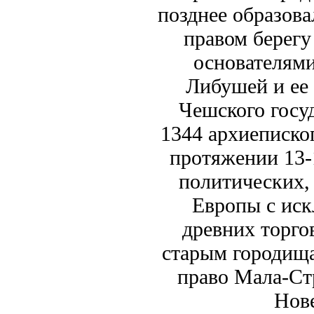
позднее образов
правом берег
основателям
Либушей и ее
Чешского госуд
1344 архиеписко
протяжении 13-
политических,
Европы с ис
древних торго
старым городища
право Мала-Стр
Нове