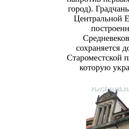
город). Градчан
Центральной Е
построенн
Средневеков
сохраняется д
Староместской п
которую укр