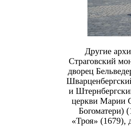
Другие архи
Страговский мон
дворец Бельведе
Шварценбергский
и Штернбергский
церкви Марии 
Богоматери) (
«Троя» (1679),