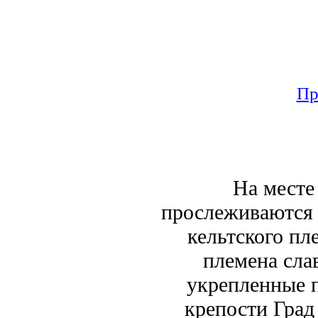
Пр
На месте
прослеживаются с
кельтского пл
племена сла
укрепленные п
крепости Град