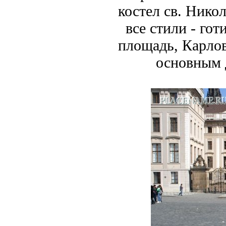
костел св. Нико
все стили - гот
площадь, Карлов
основным 