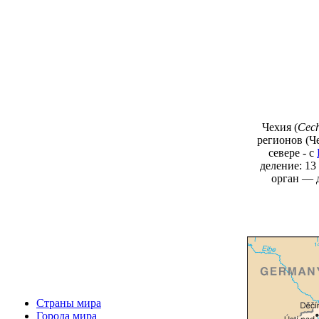
Чехия (
Cec
регионов (Ч
севере - с
деление: 13
орган — д
Страны мира
Города мира