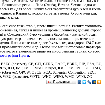
 Шумаве, Высоком Есенике осадков свыше 1200 мм в год), в то
. Важнейшие реки — Лаба (Эльба), Влтава. Чехия – одна из
ремя как для более низких мест характерны дуб, клен и ясень.
однако в Карпатах можно встретить волка, бурого медведя,
дикого кота.
: сельское хозяйство 5, промышленность 63. Развита топливно-
роительная, легкая и пищевая промышленность; добыча бурого
й и Соколовский буро-угольные бассейны), железной руды.
жную роль играет свеклосеяние, посевы пшеницы, ячменя и
ство. Длина железных дорог 9,4 тыс. км, автодорог 124,7 тыс.
кой промышленности и др. Основные внешнеторговые партнеры
ьное место в экономике занимает иностранный туризм, со всех
фотографии Праги
.
S, BSEC (observer), CE, CEI, CERN, EAPC, EBRD, EIB, ESA, EU,
RCS, ILO, IMF, IMO, IMSO, Interpol, IOC, IOM, IPU, ISO, ITSO,
observer), OPCW, OSCE, PCA, Schengen Convention, SECI
 WEU (associate), WFTU, WHO, WIPO, WMO, WTO, ZC
Поделиться…