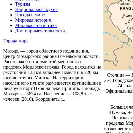
Туризм
Национальная кухня
Погода в мире
Мировая история
Мировая статистика
Достопримечательности
Города мира
Мозырь — город областного подчинения,
центр Мозырского района Гомельской области.
Расположен на холмистой местности в
пределах Мозырской гряды. Город находится на
расстоянии 133 км западнее Гомеля и в 220 км
Столица — Пр
юго-восточнее Минска. На территории
2%. Городское
населенного пункта размещается крупнейший в
74 года
Беларуси порт Пхов на реке Припять. Площадь
Официальный
Мозыря — 3674 га. Население — 108,8 тыс.
человек (2010). Координаты:...
Большая ча
Шумава, Чеш
Чешская к
пределах Мо
возвышенность