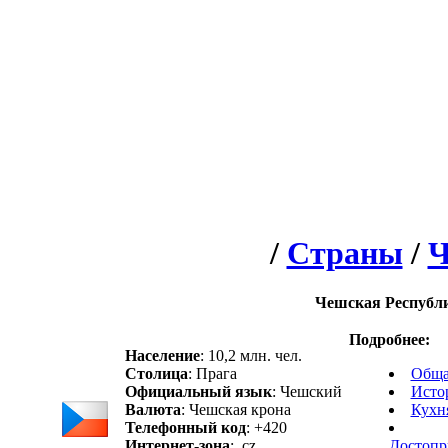
/
Страны
/
Ч
Чешская Республ
Подробнее:
Население
: 10,2 млн. чел.
Столица
: Прага
Обща
Официальный язык
: Чешский
Исто
Валюта
: Чешская крона
Кухн
Телефонный код
: +420
Интернет-зона
: .cz
Достопр