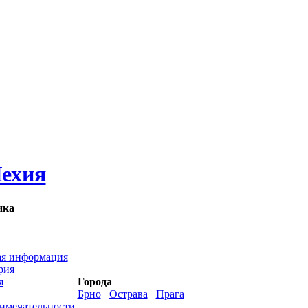
ехия
ика
я информация
рия
я
Города
Брно
Острава
Прага
имечательности