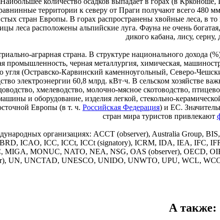
. Наибольшее количество осадков выпадает в горах (в Крконоше,
равнинные территории к северу от Праги получают всего 480 мм
стых стран Европы. В горах распространены хвойные леса, в то в
цы леса расположены альпийские луга. Фауна не очень богатая, 
дикого кабана, лису, серну, 
триально-аграрная страна. В структуре национального дохода (%)
ая промышленность, черная металлургия, химическая, машиност
о угля (Остравско-Карвинский каменноугольный, Северо-Чешски
ство электроэнергии 60,8 млрд. кВт·ч. В сельском хозяйстве ва
доводство, хмелеводство, молочно-мясное скотоводство, птицевод
 машины и оборудование, изделия легкой, стекольно-керамичес
сточной Европы (в т. ч.
Российская Федерация
) и ЕС. Значител
стран мира туристов привлекают
дународных организациях: ACCT (observer), Australia Group, BI
RD, ICAO, ICC, ICCt, ICCt (signatory), ICRM, IDA, IEA, IFC, IF
, MIGA, MONUC, NATO, NEA, NSG, OAS (observer), OECD, OIF (
ver), UN, UNCTAD, UNESCO, UNIDO, UNWTO, UPU, WCL, WCO,
А также
: