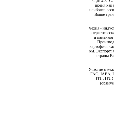
°C до 4-8 °C
время как 
наиболее леси
Выше грани
Чехия - индус
энергетическ
и каменног
Производ
картофеля, са
км. Экспорт:
— страны Во
Участие в меж
FAO, IAEA, IB
ITU, ITUC
(obser