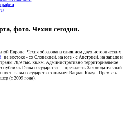
графии
да
та, фото. Чехия сегодня.
льной Европе. Чехия образована слиянием двух исторических
й
, на востоке - со Словакией, на юге - с Австрией, на западе и
траны 78,9 тыс. кв.км. Административно-территориальное
республика. Глава государства — президент. Законодательный
 пост главы государства занимает Вацлав Клаус. Премьер-
ер (с 2009 года).