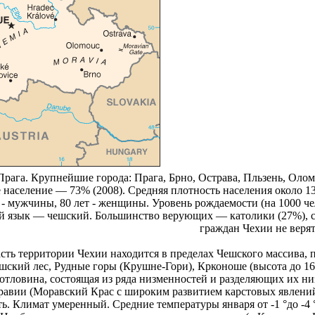
ага. Крупнейшие города: Прага, Брно, Острава, Пльзень, Оломоу
 население — 73% (2008). Средняя плотность населения около 13
 - мужчины, 80 лет - женщины. Уровень рождаемости (на 1000 чело
 язык — чешский. Большинство верующих — католики (27%), сл
граждан Чехии не верят
сть территории Чехии находится в пределах Чешского массива,
ский лес, Рудные горы (Крушне-Гори), Крконоше (высота до 1602
отловина, состоящая из ряда низменностей и разделяющих их н
равии (Моравский Крас с широким развитием карстовых явлений
. Климат умеренный. Средние температуры января от -1 °до -4 °C