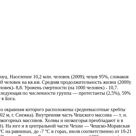
ц. Население 10,2 млн. человек (2009); чехов 95%, словаков
0 человек на кв.км. Средняя продолжительность жизни (2009):
век)- 8,8. Уровень смертности (на 1000 человек) - 10,7.
едующая по численности группа — протестанты (2,5%), 59%
 в Бога.
 по окраинам которого расположены средневысотные хребты
 м, г. Снежка). Внутренняя часть Чешского массива — т. н.
изкогорных массивов. Холмы и низкогорья преобладают и в
). На юге и в центральной части Чехии — Чешско-Моравская
 на равнинах, до -7 °C в горах, июля соответственно от 19-21