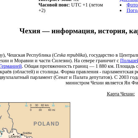
Часовой пояс
: UTC +1 (летом
Фото
+2)
Пого
Чехия — информация, история, кар
hy
), Чешская Республика (
Ceskа republika
), государство в Центра
ехии и Моравии и части Силезии). На севере граничит с
Польше
Германией
. Общая протяженность границ — 1 880 км. Площадь с
 краёв (областей) и столицы. Форма правления - парламентская 
вухпалатный парламент (Сенат и Палата депутатов). С 2003 года
министром Чехии является Ян Фиш
Карта Чехии: