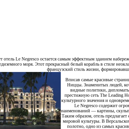
ет отель Le Negresco остается самым эффектным зданием набер
диземного моря. Этот прекрасный белый корабль в стиле неокл
французский стиль жизни, формировавш
Вписав самые красивые страниц
Ниццы. Знаменитых людей, кото
видные политики, дипломаты
престижную сеть The Leading Hot
культурного значения и одноврем
Le Negresco содержит огр
наименований — картины, скульпт
Таким образом, отель предлагает
мировой культуры. В Версальск
полотно, одно из самых красив