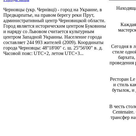
Находяща
Черновцы (укр. Чернівці) - город на Украине, в
Предкарпатье, на правом берегу реки Прут,
административный центр Черновицкой области.
Каждая
Город является историческим центром Буковины
мастерс
и наряду со Львовом считается культурным
центром Западной Украины. Население города
составляет 244 993 жителей (2009). Координаты
Сегодня в 
города Черновцы: 48°18'00" с. ш. 25°56'00" в. д.
стиле одно
Часовой пояс: UTC+2, летом UTC+3...
бархата
проведения 
Ресторан Le
и стиль к
бутылок, и
В честь сто
Centenaire
трансфер на