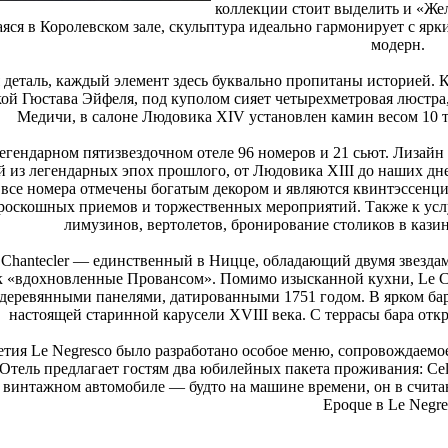
коллекции стоит выделить и «Же
яся в Королевском зале, скульптура идеально гармонирует с яр
модерн.
 деталь, каждый элемент здесь буквально пропитаны историей. К
кой Гюстава Эйфеля, под куполом сияет четырехметровая люстр
Медичи, в салоне Людовика XIV установлен камин весом 10 то
легендарном пятизвездочном отеле 96 номеров и 21 сьют. Лизай
й из легендарных эпох прошлого, от Людовика XIII до наших дн
, все номера отмечены богатым декором и являются квинтэссенци
роскошных приемов и торжественных мероприятий. Также к услу
лимузинов, вертолетов, бронирование столиков в казин
 Chantecler — единственный в Ницце, обладающий двумя звез
ак «вдохновленные Провансом». Помимо изысканной кухни, Le C
 деревянными панелями, датированными 1751 годом. В ярком бар
настоящей старинной карусели XVIII века. С террасы бара отк
летия Le Negresco было разработано особое меню, сопровождае
. Отель предлагает гостям два юбилейных пакета проживания: Ce
 винтажном автомобиле — будто на машине времени, он в считан
Epoque в Le Negre