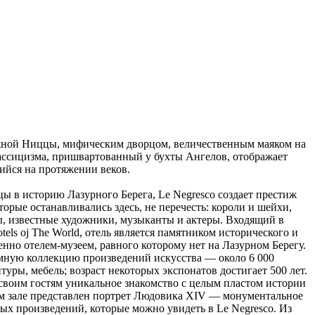
ежной Ниццы, мифическим дворцом, величественным маяком на
ассицизма, пришвартованный у бухты Ангелов, отображает
ийся на протяжении веков.
ы в историю Лазурного Берега, Le Negresco создает престиж
рые останавливались здесь, не перечесть: короли и шейхи,
, известные художники, музыканты и актеры. Входящий в
els oj The World, отель является памятником исторического и
енно отелем-музеем, равного которому нет на Лазурном Берегу.
омную коллекцию произведений искусства — около 6 000
уры, мебель; возраст некоторых экспонатов достигает 500 лет.
 своим гостям уникальное знакомство с целым пластом истории
ом зале представлен портрет Людовика XIV — монументальное
ых произведений, которые можно увидеть в Le Negresco. Из