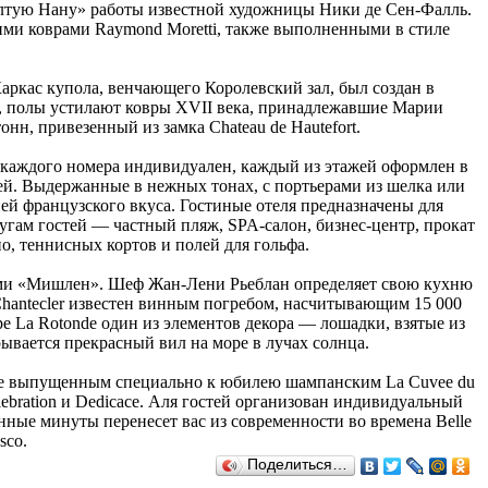
лтую Нану» работы известной художницы Ники де Сен-Фалль.
кими коврами Raymond Moretti, также выполненными в стиле
аркас купола, венчающего Королевский зал, был создан в
а, полы устилают ковры XVII века, принадлежавшие Марии
нн, привезенный из замка Chateau de Hautefort.
н каждого номера индивидуален, каждый из этажей оформлен в
ей. Выдержанные в нежных тонах, с портьерами из шелка или
ей французского вкуса. Гостиные отеля предназначены для
гам гостей — частный пляж, SPA-салон, бизнес-центр, прокат
о, теннисных кортов и полей для гольфа.
дами «Мишлен». Шеф Жан-Лени Рьеблан определяет свою кухню
hantecler известен винным погребом, насчитывающим 15 000
е La Rotonde один из элементов декора — лошадки, взятые из
рывается прекрасный вил на море в лучах солнца.
мое выпущенным специально к юбилею шампанским La Cuvee du
lebration и Dedicace. Аля гостей организован индивидуальный
ные минуты перенесет вас из современности во времена Belle
sco.
Поделиться…