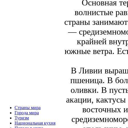
Основная те
волнистые рав
страны занимают
— средиземномо
крайней внут
южные ветра. Ес
В Ливии выращи
пшеница. В бо
оливки. В пуст
акации, кактусы
восточных и
Страны мира
Города мира
средиземномор
Туризм
Национальная кухня