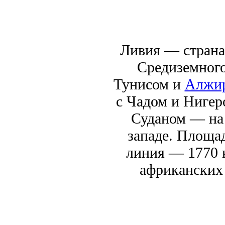
Ливия — страна
Средиземного
Тунисом и
Алжи
с Чадом и Нигер
Суданом — на 
западе. Площа
линия — 1770 к
африканских 