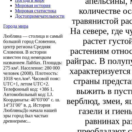
апельсины, 
Погода в мире
Мировая история
количестве о
Мировая статистика
Достопримечательности
травянистой ра
Города мира
На севере, где 
Любляна — столица и самый
растет густ
большой город Словении,
центр региона Средняя
растениям относ
Словения. В истории
известен под немецким
райграс. В полуп
названием Лайбах. Площадь:
275 км². Население: 280 000
характеризуется
человек (2008). Плотность:
страны предста
1018 чел./км². Часовой пояс:
UTC+1, летом UTC+2.
выжить в пуст
Телефонный код: +386 1.
Автомобильный код: LJ.
верблюд, змеи, 
Координаты: 46°03′00″ с. ш.
14°31′00″ в. д. История
газели и гие
ЛюбляныДо начала нашей
эры город был частью
равнинах ра
древнеримс...
преобладают с