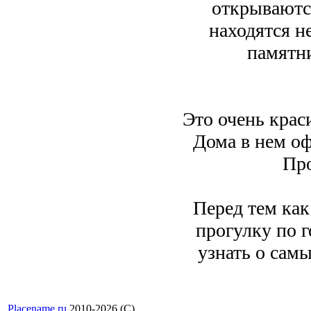
открываютс
находятся н
памятни
Это очень кра
Дома в нем о
Про
Перед тем как
прогулку по 
узнать о сам
Placename.ru
2010-2026 (С)