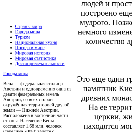
людей и прост
построено еще
мудрого. Позж
Страны мира
немного измене
Города мира
Туризм
количество 
Национальная кухня
Погода в мире
Мировая история
Мировая статистика
Достопримечательности
Города мира
Это еще один г
Вена — федеральная столица
памятник Кие
Австрии и одновременно одна из
девяти федеральных земель
древних монас
Австрии, со всех сторон
окружённая территорией другой
На ее терри
земли — Нижней Австрии.
церкви, ж
Расположена в восточной части
страны. Население Вены
находятся мо
составляет 1,68 млн. человек
(середина 2008); вместе с