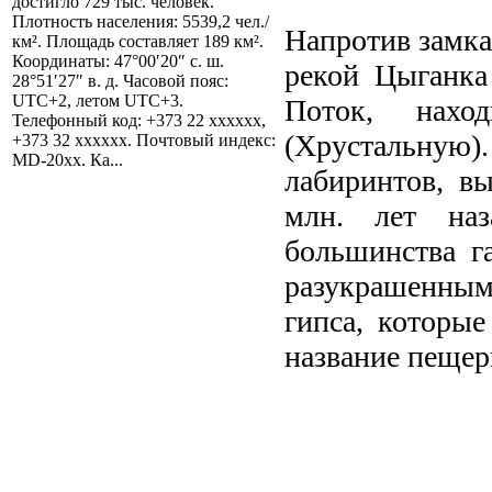
достигло 729 тыс. человек.
Плотность населения: 5539,2 чел./
Напротив замка
км². Площадь составляет 189 км².
Координаты: 47°00′20″ с. ш.
рекой Цыганка
28°51′27″ в. д. Часовой пояс:
UTC+2, летом UTC+3.
Поток, нахо
Телефонный код: +373 22 xxxxxx,
(Хрустальну
+373 32 xxxxxx. Почтовый индекс:
MD-20xx. Ка...
лабиринтов, в
млн. лет на
большинства г
разукрашенным
гипса, которы
название пещер