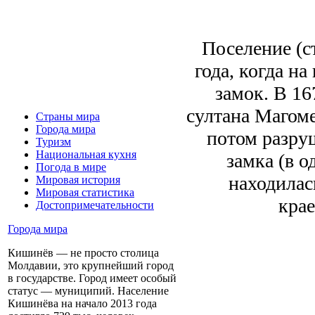
Поселение (с
года, когда н
замок. В 16
султана Магоме
Страны мира
Города мира
потом разруш
Туризм
Национальная кухня
замка (в 
Погода в мире
находилас
Мировая история
Мировая статистика
крае
Достопримечательности
Города мира
Кишинёв — не просто столица
Молдавии, это крупнейший город
в государстве. Город имеет особый
статус — муниципий. Население
Кишинёва на начало 2013 года