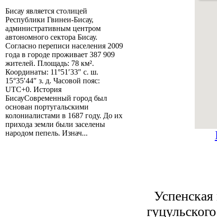
Бисау является столицей
Республики Гвинеи-Бисау,
административным центром
автономного сектора Бисау.
Согласно переписи населения 2009
года в городе проживает 387 909
жителей. Площадь: 78 км².
Координаты: 11°51′33″ с. ш.
15°35′44″ з. д. Часовой пояс:
UTC+0. История
БисауСовременный город был
основан португальскими
колониалистами в 1687 году. До их
прихода земли были заселены
народом пепель. Изнач...
Успенская 
гуцульского