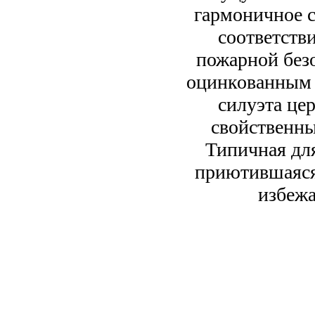
гармоничное с
соответств
пожарной без
оцинкованным ж
силуэта це
свойственн
Типичная для
приютившаяся 
избежа