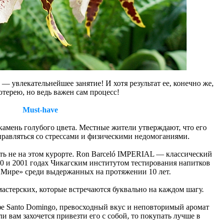
— увлекательнейшее занятие! И хотя результат ее, конечно же,
отерею, но ведь важен сам процесс!
Must-have
амень голубого цвета. Местные жители утверждают, что его
правляться со стрессами и физическими недомоганиями.
ь не на этом курорте. Ron Barceló IMPERIAL — классический
0 и 2001 годах Чикагским институтом тестирования напитков
ире» среди выдержанных на протяжении 10 лет.
мастерских, которые встречаются буквально на каждом шагу.
фе Santo Domingo, превосходный вкус и неповторимый аромат
и вам захочется привезти его с собой, то покупать лучше в