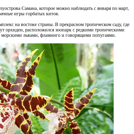
луострова Самана, которое можно наблюдать с января по март,
ачные игры горбатых китов.
плекс на востоке страны. В прекрасном тропическом саду, где
етут орхидеи, расположился зоопарк с редкими тропическими
, морскими львами, фламинго и говорящими попугаями.