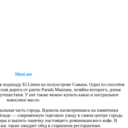
Must-see
к водопаду El Limon на полуострове Самана. Один из способов
ная дорога от ранчо Parada Manzana, хозяйка которого, донья
утешествия. У нее также можно купить какао и натуральное
кокосовое масло.
ниальная часть города. Вдоволь насмотревшись на памятники
 Конде — современную торговую улицу в самом центре города.
иры и выпить чашечку настоящего доминиканского кофе. В
 вас также ожидает обед в старинном ресторанчике.