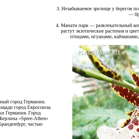
3. Незабываемое зрелище у берегов по
— бр
4. Манати парк — развлекательный ком
растут экзотические растения и цв
птицами, игуанами, кайманами
ный город Германии.
ощади город Евросоюза.
ки Германия. Город
 Берлина «Spree-Athen»
ранденбург, частью