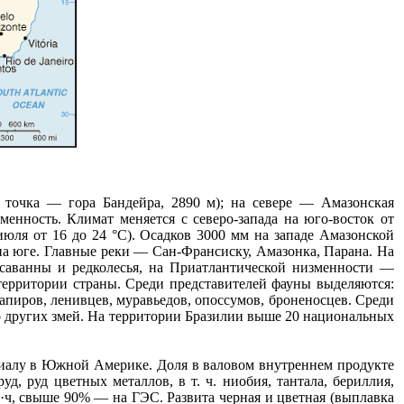
 точка — гора Бандейра, 2890 м); на севере — Амазонская
енность. Климат меняется с северо-запада на юго-восток от
июля от 16 до 24 °С). Осадков 3000 мм на западе Амазонской
 на юге. Главные реки — Сан-Франсиску, Амазонка, Парана. На
саванны и редколесья, на Приатлантической низменности —
ерритории страны. Среди представителей фауны выделяются:
 тапиров, ленивцев, муравьедов, опоссумов, броненосцев. Среди
во других змей. На территории Бразилии выше 20 национальных
циалу в Южной Америке. Доля в валовом внутреннем продукте
д, руд цветных металлов, в т. ч. ниобия, тантала, бериллия,
т·ч, свыше 90% — на ГЭС. Развита черная и цветная (выплавка