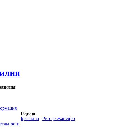
илия
разилия
ормация
Города
Бразилиа
Рио-де-Жанейро
тельности