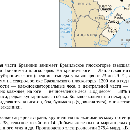
я части Бразилии занимает Бразильское плоскогорье (высшая
и Гвианского плоскогорья. На крайнем юге — Лаплатская низм
субтропического (средние температуры января от 23 до 29 °С, 
мм на северо-востоке Бразильского плоскогорья, 1200 мм в год
ости — влажноэкваториальные леса, в центральной части — 
но влажные, на юге — вечнозеленые леса. Под лесом — 38% т
 лиса, редкая кустарниковая собака. Большое количество пекари,
ыделяются аллигатор, боа, бушмастер (ядовитая змея), множест
 заказники.
ально-аграрная страна, крупнейшая по экономическому потен
 38, сельское хозяйство 14. Добыча железных и марганцевых ру
енного угля и др. Производство электроэнергии 275,4 млрд. кВ