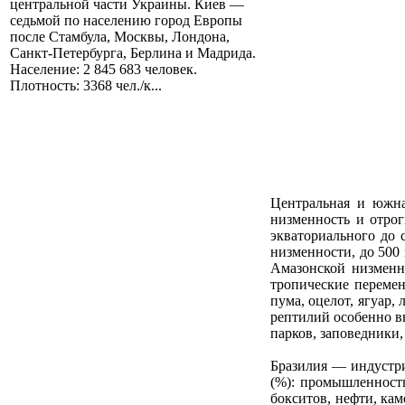
центральной части Украины. Киев —
седьмой по населению город Европы
после Стамбула, Москвы, Лондона,
Санкт-Петербурга, Берлина и Мадрида.
Население: 2 845 683 человек.
Плотность: 3368 чел./к...
Центральная и южна
низменность и отрог
экваториального до 
низменности, до 500 
Амазонской низменн
тропические перемен
пума, оцелот, ягуар,
рептилий особенно в
парков, заповедники,
Бразилия — индустри
(%): промышленность
бокситов, нефти, кам