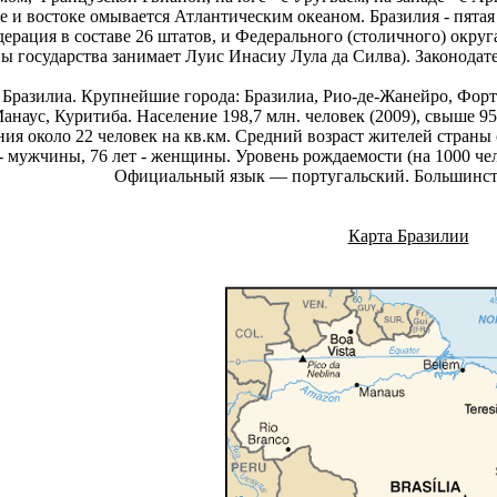
 и востоке омывается Атлантическим океаном. Бразилия - пятая п
ерация в составе 26 штатов, и Федерального (столичного) округа
вы государства занимает Луис Инасиу Лула да Силва). Законод
Бразилиа. Крупнейшие города: Бразилиа, Рио-де-Жанейро, Форта
анаус, Куритиба. Население 198,7 млн. человек (2009), свыше 9
ния около 22 человек на кв.км. Средний возраст жителей страны 
- мужчины, 76 лет - женщины. Уровень рождаемости (на 1000 челов
Официальный язык — португальский. Большинс
Карта Бразилии