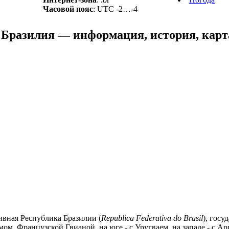
Часовой пояс
: UTC -2…-4
Бразилия — информация, история, карта
ивная Республика Бразилии (
Republica Federativa do Brasil
), гос
ом, Французской Гвианой, на юге - с Уругваем, на западе - с Арг