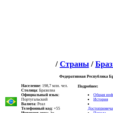
/
Страны
/
Браз
Федеративная Республика Б
Население
: 198,7 млн. чел.
Подробнее:
Столица
: Бразилиа
Официальный язык
:
Общая инф
Португальский
История
Валюта
: Реал
Телефонный код
: +55
Достопримеча
Интернет-зона
: .br
Погода