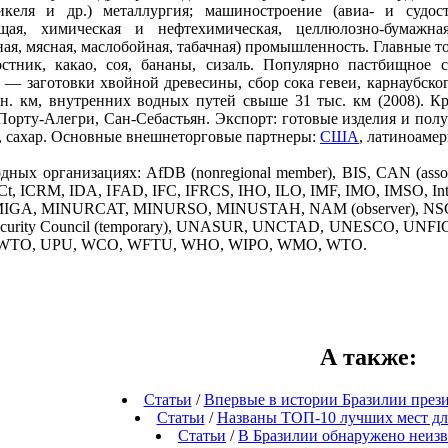
келя и др.) металлургия; машиностроение (авиа- и судостро
щая, химическая и нефтехимическая, целлюлозно-бумажная
ая, мясная, маслобойная, табачная) промышленность. Главные т
стник, какао, соя, бананы, сизаль. Популярно пастбищное с
 — заготовки хвойной древесины, сбор сока гевеи, карнаубског
лн. км, внутренних водных путей свыше 31 тыс. км (2008). К
 Порту-Алегри, Сан-Себастьян. Экспорт: готовые изделия и пол
к, сахар. Основные внешнеторговые партнеры:
США
, латиноаме
ных организациях: AfDB (nonregional member), BIS, CAN (assoc
t, ICRM, IDA, IFAD, IFC, IFRCS, IHO, ILO, IMF, IMO, IMSO, In
r, MIGA, MINURCAT, MINURSO, MINUSTAH, NAM (observer), NSG,
 Security Council (temporary), UNASUR, UNCTAD, UNESCO, UN
WTO, UPU, WCO, WFTU, WHO, WIPO, WMO, WTO.
А также
:
Статьи
/
Впервые в истории Бразилии през
Статьи
/
Названы ТОП-10 лучших мест для
Статьи
/
В Бразилии обнаружено неизв