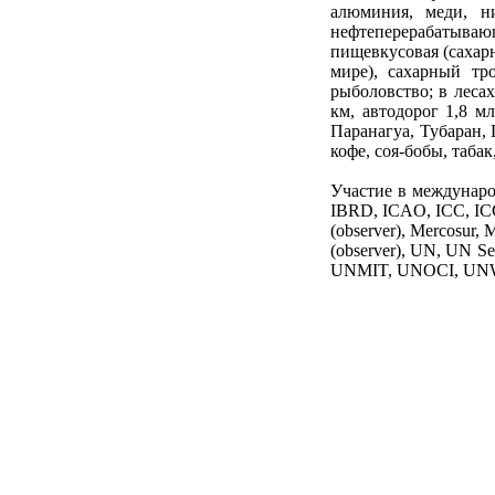
алюминия, меди, ни
нефтеперерабатываю
пищевкусовая (сахарн
мире), сахарный тро
рыболовство; в лесах
км, автодорог 1,8 м
Паранагуа, Тубаран,
кофе, соя-бобы, таба
Участие в международ
IBRD, ICAO, ICC, ICC
(observer), Mercosu
(observer), UN, UN
UNMIT, UNOCI, UN