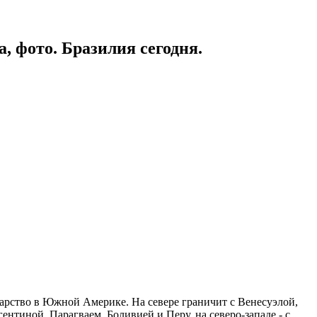
, фото. Бразилия сегодня.
ударство в Южной Америке. На севере граничит с Венесуэлой,
ентиной, Парагваем, Боливией и Перу, на северо-западе - с