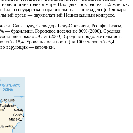
о величине страна в мире. Площадь госудраства - 8,5 млн. кв.
. Глава государства и правительства — президент (с 1 января
ательный орган — двухпалатный Национальный конгресс.
леза, Сан-Паулу, Салвадор, Белу-Оризонти, Ресифи, Белем,
5% — бразильцы. Городское население 86% (2008). Средняя
составляет около 29 лет (2009). Средняя продолжительность
ек) - 18,4. Уровень смертности (на 1000 человек) - 6,4.
тво верующих — католики.