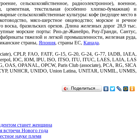
ение, сельскохозяйственное, радиоэлектронное), военное,
, цементная, текстильная (особенно хлопко-бумажная) и
оварные сельскохозяйственные культуры: кофе (ведущее место в
котоводство, мясо-шерстное овцеводство; морское и речное
о воска, бразильских орехов. Длина железных дорог 28,9 тыс.
рупные морские порты: Рио-де-Жанейро, Риу-Гранди, Сантус,
уфабрикаты тяжелой и легкой промышленности, железная руда,
риканские страны,
Япония
, страны ЕС,
Канада
.
iate), CPLP, FAO, FATF, G-15, G-20, G-24, G-77, IADB, IAEA,
terpol, IOC, IOM, IPU, ISO, ITSO, ITU, ITUC, LAES, LAIA, LAS
 OAS, OPANAL, OPCW, Paris Club (associate), PCA, RG, SICA
FICYP, UNHCR, UNIDO, Union Latina, UNITAR, UNMIL, UNMIS,
Поделиться…
идентом станет женщина
 встречи Нового года
естное науке племя