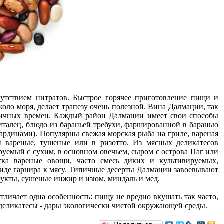
сутствием нитратов. Быстрое горячее приготовление пищи и
оло моря, делает трапезу очень полезной. Вина Далмации, так
нтичных времен. Каждый район Далмации имеет свои способы
виталец, блюдо из бараньей требухи, фаршированной в баранью
сардинами). Популярны свежая морская рыба на гриле, вареная
и вареные, тушеные или в ризотто. Из мясных деликатесов
руемый с сухим, в основном овечьем, сыром с острова Паг или
ка вареные овощи, часто смесь диких и культивируемых,
иде гарнира к мясу. Типичные десерты Далмации завоевывают
рукты, сушеные инжир и изюм, миндаль и мед.
тличает одна особенность: пищу не вредно вкушать так часто,
ие деликатесы - дары экологически чистой окружающей среды.