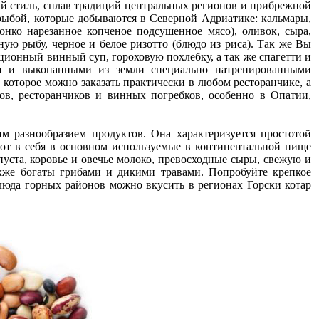
й стиль, сплав традиций центральных регионов и прибрежной
ыбой, которые добываются в Северной Адриатике: кальмары,
нко нарезанное копченое подсушенное мясо), оливок, сыра,
ю рыбу, черное и белое ризотто (блюдо из риса). Так же Вы
ционный винный суп, гороховую похлебку, а так же спагетти и
ми и выкопанными из земли специально натренированными
 которое можно заказать практически в любом ресторанчике, а
ов, ресторанчиков и винных погребков, особенно в Опатии,
им разнообразием продуктов. Она характеризуется простотой
ют в себя в основном используемые в континентальной пище
пуста, коровье и овечье молоко, превосходные сыры, свежую и
кже богаты грибами и дикими травами. Попробуйте крепкое
Блюда горных районов можно вкусить в регионах Горски котар