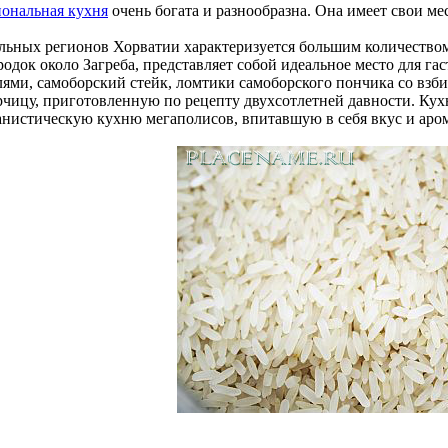
иональная кухня
очень богата и разнообразна. Она имеет свои м
льных регионов Хорватии характеризуется большим количеством
родок около Загреба, представляет собой идеальное место для г
лями, самоборский стейк, ломтики самоборского пончика со вз
рчицу, приготовленную по рецепту двухсотлетней давности. Кухн
анистическую кухню мегаполисов, впитавшую в себя вкус и аро