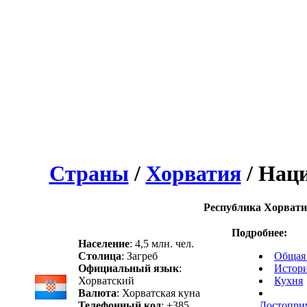
Страны
/
Хорватия
/ Нац
Республика Хорват
Подробнее:
Население
: 4,5 млн. чел.
Столица
: Загреб
Общая
Официальный язык
:
Истор
Хорватский
Кухня
Валюта
: Хорватская куна
Телефонный код
: +385
Достопри