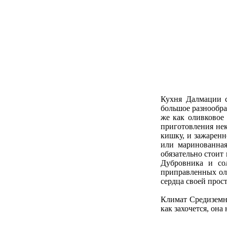
Кухня Далмации с
большое разнообра
же как оливковое
приготовления нек
кишку, и зажаренн
или маринованная
обязательно стоит
Дубровника и со
приправленных оли
сердца своей прос
Климат Средиземно
как захочется, она