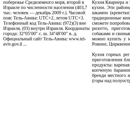
Кухня Кварнера и 
побережье Средиземного моря, второй в
кухни. Эти район
Израиле по численности населения (403,7
шкампи (креветки
тыс. человек — декабрь 2009 г.). Часовой
традиционные винн
пояс Тель-Авива: UTC+2, летом UTC+3.
сможете попробова
Телефонный код Тель-Авива: (972)(3) вне
ризотто, пригот
Израиля, (03) внутри Израиля. Координаты
собаками и свинья
города: 32°05′00″ с. ш. 34°48′00″ в. д.
можно купить у м
Официальный сайт Тель-Авива: www.tel-
Ровине, Цирквениц
aviv.gov.il ...
Кухня горных реги
приготовления бл
продукты: вареная
копченую баранин
бренди местного и
(горы над полуост