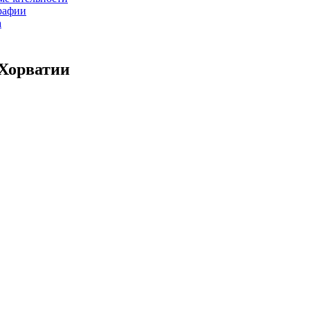
рафии
а
Хорватии