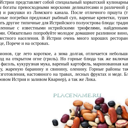
Истрии представляет собой специальный хорватский кулинарны
ы богаты превосходными морскими деликатесами и различной р
) и ракушки из Лимского канала. После отличного пршута (то
ые погребки предложат рыбный суп, вареные креветки, тушену
ть другие типичные для Истрийского полуострова блюда: тради
овленные с известными истрийскими трюфелями, найденны
ми. Обязательно попробуйте молодое домашнее разливное вино,
естного населения. В Истрии очень много хороших ресторан
е, Порече и на островах.
онов, где лето короткое, а зима долгая, отличается небольш
юд на открытом огне (гриль). Но горные блюда так же включа
 фасоль, кукурузная мука, вареный картофель, маринованная ка
у, жареную баранину и свинину, оленину. Горные районы та
зготовления, настоянного на травах, лесных фруктах и меде. 
ровом Истрия и заливом Кварнер), а так же Лика.