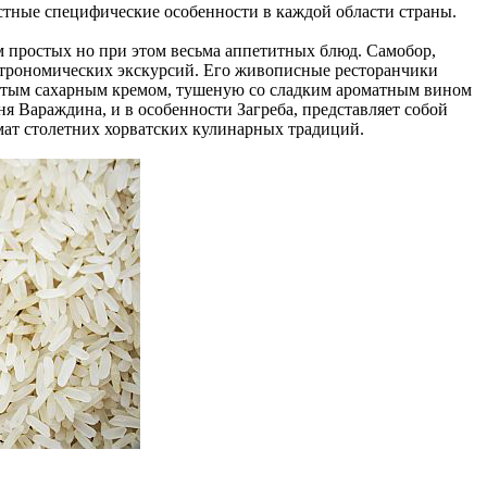
естные специфические особенности в каждой области страны.
 простых но при этом весьма аппетитных блюд. Самобор,
астрономических экскурсий. Его живописные ресторанчики
битым сахарным кремом, тушеную со сладким ароматным вином
я Вараждина, и в особенности Загреба, представляет собой
мат столетних хорватских кулинарных традиций.