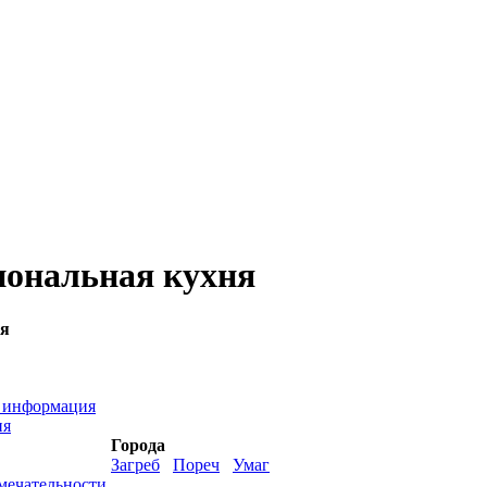
иональная кухня
ия
 информация
ия
Города
Загреб
Пореч
Умаг
мечательности