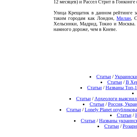
12 месяцев) и Рассел Стрит в Гонконге (1
Улица Крещатик в данном рейтинге зан
таким городам как Лондон,
Милан
, 
Хельсинки, Мадрид, Токио и Москва.
намного дороже, чем в Киеве.
Статьи
/
Украински
Статьи
/
В Хе
Статьи
/
Названы Топ-1
Статьи
/
Археологи выяснили,
Статьи
/
Россия, Укра
Статьи
/
Lonely Planet опубликов
Статьи
/
Статьи
/
Названы украинск
Статьи
/
Розари