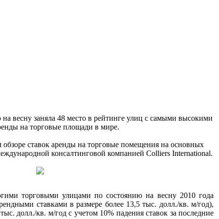
на весну заняла 48 место в рейтинге улиц с самыми высокими
ренды на торговые площади в мире.
 обзоре ставок аренды на торговые помещения на основных
ждународной консалтинговой компанией Colliers International.
огими торговыми улицами по состоянию на весну 2010 года
ендными ставками в размере более 13,5 тыс. долл./кв. м/год),
ыс. долл./кв. м/год с учетом 10% падения ставок за последние