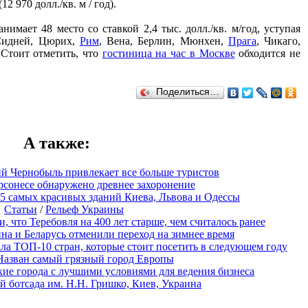
2 970 долл./кв. м / год).
имает 48 место со ставкой 2,4 тыс. долл./кв. м/год, уступая
Сидней, Цюрих,
Рим
, Вена, Берлин, Мюнхен,
Прага
, Чикаго,
 Стоит отметить, что
гостиница на час в Москве
обходится не
Поделиться…
А также
:
й Чернобыль привлекает все больше туристов
рсонесе обнаружено древнее захоронение
5 самых красивых зданий Киева, Львова и Одессы
Статьи
/
Рельеф Украины
 что Теребовля на 400 лет старше, чем считалось ранее
ина и Беларусь отменили переход на зимнее время
ала ТОП-10 стран, которые стоит посетить в следующем году
Назван самый грязный город Европы
ие города с лучшими условиями для ведения бизнеса
й ботсада им. Н.Н. Гришко, Киев, Украина