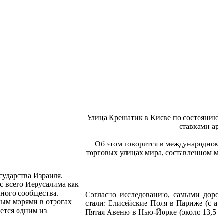
Улица Крещатик в Киеве по состоянию 
ставками а
Об этом говорится в международном
торговых улицах мира, составленном ме
ударства Израиля.
с всего Иерусалима как
ного сообщества.
Согласно исследованию, самыми дор
ым морями в отрогах
стали: Елисейские Поля в Париже (с ар
ется одним из
Пятая Авеню в Нью-Йорке (около 13,5 т