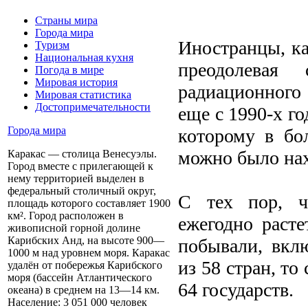
Страны мира
Города мира
Иностранцы, ка
Туризм
Национальная кухня
преодолевая
Погода в мире
Мировая история
радиационного
Мировая статистика
Достопримечательности
еще с 1990-х г
Города мира
которому в бо
можно было нах
Каракас — столица Венесуэлы.
Город вместе с прилегающей к
нему территорией выделен в
федеральный столичный округ,
С тех пор, ч
площадь которого составляет 1900
км². Город расположен в
ежегодно расте
живописной горной долине
Карибских Анд, на высоте 900—
побывали, вклю
1000 м над уровнем моря. Каракас
из 58 стран, то
удалён от побережья Карибского
моря (бассейн Атлантического
64 государств.
океана) в среднем на 13—14 км.
Население: 3 051 000 человек