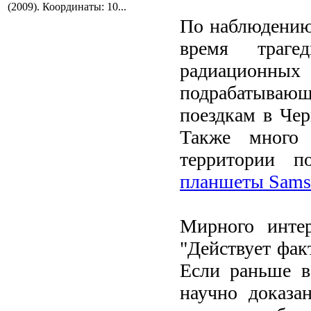
(2009). Координаты: 10...
По наблюдению
время траге
радиационн
подрабатываю
поездкам в Че
Также много
территории п
планшеты Sams
Мирного интер
"Действует факт
Если раньше в
научно доказа