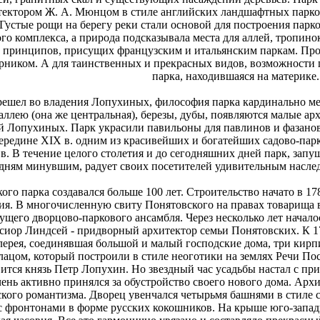
ектором Ж. А. Мюнцом в стиле английских ландшафтных парков.
. Густые рощи на берегу реки стали основой для построения па
ого комплекса, а природа подсказывала места для аллей, тропин
м принципов, присущих французским и итальянским паркам. Пр
ником. А для таинственных и прекрасных видов, возможности п
парка, находившаяся на материке.
ерешел во владения Лопухиных, философия парка кардинально мен
ллею (она же центральная), березы, дубы, появляются малые ар
ей Лопухиных. Парк украсили павильоны для павлинов и фазанов
 середине XIX в. одним из красивейших и богатейших садово-па
 в. В течение целого столетия и до сегодняшних дней парк, за
о дням минувшим, радует своих посетителей удивительным насле
го парка создавался больше 100 лет. Строительство начато в 1
ция. В многочисленную свиту Понятовского на правах товарища
ущего дворцово-паркового ансамбля. Через несколько лет начал
сиор Линдсей - придворный архитектор семьи Понятовских. К 1
лерея, соединявшая большой и малый господские дома, три кирп
ацом, который построили в стиле неоготики на землях Речи Пос
вится князь Петр Лопухин. Но звездный час усадьбы настал с при
нь активно принялся за обустройство своего нового дома. Арх
ского романтизма. Дворец увенчался четырьмя башнями в стиле
с фронтонами в форме русских кокошников. На крыше юго-западн