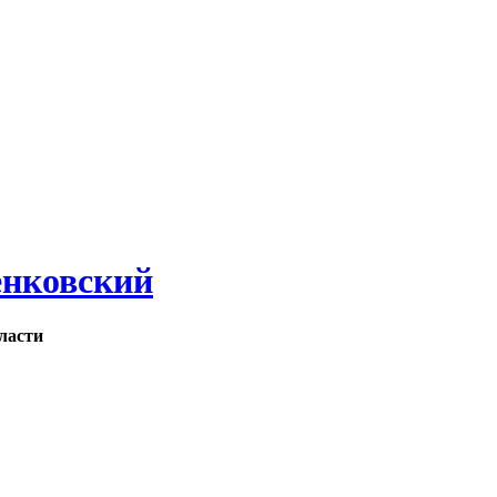
нковский
ласти