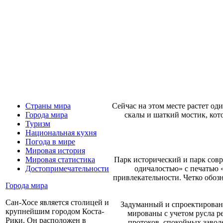
Сейчас на этом месте растет од
Страны мира
скалы и шаткий мостик, кот
Города мира
Туризм
Национальная кухня
Погода в мире
Мировая история
Парк исторический и парк совр
Мировая статистика
одичалостью» с печатью «
Достопримечательности
привлекательности. Четко обоз
Города мира
Сан-Хосе является столицей и
Задуманный и спроектированн
крупнейшим городом Коста-
мированы с учетом русла р
Рики. Он расположен в
протоков, спокойных завод