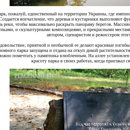
к, пожалуй, единственный на территории Украины, где именно
Создается впечатление, что деревья и кустарники выполняют фу
ь реки, чтобы максимально раскрыть панораму берегов. Массив
иками, и скульптурными композициями, и прекрасными местами 
автором, сценаристом и режиссером этого
удовольствие, приятной и необычной ее делают красивые изгибы
громного парка запущена и отдана на откуп дикой растительност
можно помечтать у памятника влюбленным. На аллее установлен 
красоту парка в своих работах, когда приезжал сю