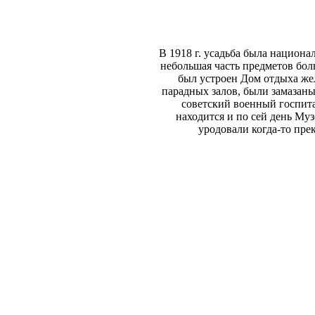
В 1918 г. усадьба была национ
небольшая часть предметов бол
был устроен Дом отдыха же
парадных залов, были замазан
советский военный госпита
находится и по сей день Му
уродовали когда-то пре