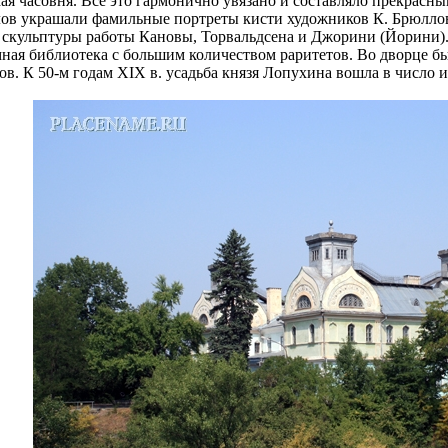
я часовня. Все это гармонично увязано и составляло прекрасн
ов украшали фамильные портреты кисти художников К. Брюллова
 скульптуры работы Кановы, Торвальдсена и Джорини (Йорини).
ная библиотека с большим количеством раритетов. Во дворце бы
ов. К 50-м годам XIX в. усадьба князя Лопухина вошла в число 