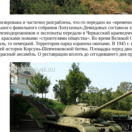
ализирована и частично разграблена, что-то передано во «врем
ьшого фамильного собрания Лопухиных-Демидовых составила экс
лезнодорожников и экспонаты передали в Черкасский краеведче
ы красками новыми «строителями общества». Во время Великой
ль, то немецкий. Территория парка изранена окопами. В 1945 г
зей истории Корсунь-Шевченковской битвы. Площадка перед дво
красный ансамбль. О реставрации вплоть до сегодняшнего дня пр