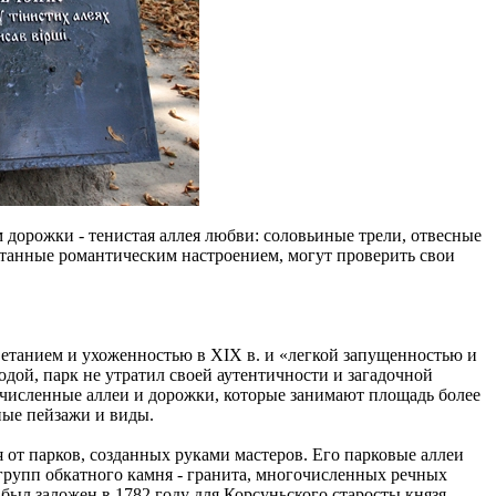
 дорожки - тенистая аллея любви: соловьиные трели, отвесные
утанные романтическим настроением, могут проверить свои
ветанием и ухоженностью в XIX в. и «легкой запущенностью и
дой, парк не утратил своей аутентичности и загадочной
очисленные аллеи и дорожки, которые занимают площадь более
ные пейзажи и виды.
от парков, созданных руками мастеров. Его парковые аллеи
групп обкатного камня - гранита, многочисленных речных
был заложен в 1782 году для Корсуньского старосты князя