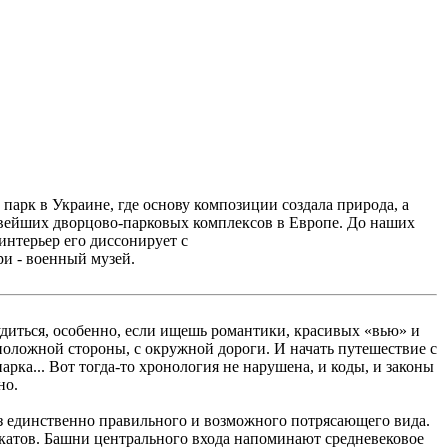
арк в Украине, где основу композиции создала природа, а
сивейших дворцово-парковых комплексов в Европе. Дo наших
интерьер его диссонирует с
ри - военный музей.
лудиться, особенно, если ищешь романтики, красивых «вью» и
оположной стороны, с окружной дороги. И начать путешествие с
ка... Вот тогда-то хронология не нарушена, и коды, и законы
но.
 из единственно правильного и возможного потрясающего вида.
рекатов. Башни центрального входа напоминают средневековое