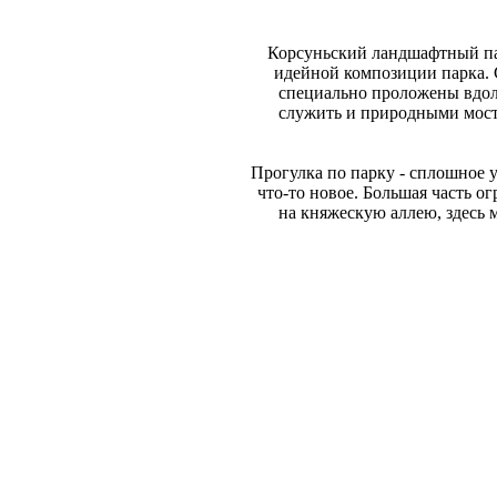
Корсуньский ландшафтный пар
идейной композиции парка. 
специально проложены вдол
служить и природными мост
Прогулка по парку - сплошное 
что-то новое. Большая часть о
на княжескую аллею, здесь 