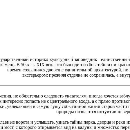
дарственный историко-культурный заповедник - единственный п
камень. В 50-х гг. XIX века это был один из богатейших и кра
времен сохранился дворец с удивительной архитектурой, но 
экстерьером: прежняя отделка не сохранилась, а внут
ения, не обязательно следовать указателям, иногда хочется заб
к интересно попасть не с центрального входа, а с прямо против
ки, увлекающей в самую гущу событийной жизни старой части пар
природы познаются интуитивно вер
 главные ворота и услышать, узнать тайны парка, дворца и реки
ый мост, с которого открывается вид на валуны и множество пе