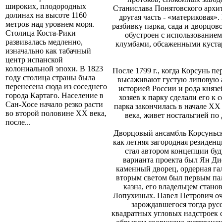
широких, плодородных
Станислава Понятовского архит
долинах на высоте 1160
другая часть - «материковая»
метров над уровнем моря.
разбивку парка, сада и дворцов
Столица Коста-Рики
обустроен с использование
развивалась медленно,
клумбами, обсаженными кустар
изначально как табачный
центр испанской
колониальной эпохи. В 1823
После 1799 г., когда Корсунь п
году столица страны была
высаживают густую липовую а
перенесена сюда из соседнего
историей России и рода княз
города Картаго. Население в
хозяев к парку сделали его к
Сан-Хосе начало резко расти
парка закончилась в начале XX
во второй половине ХХ века,
века, живет ностальгией п
после...
Дворцовый ансамбль Корсуньско
как летняя загородная резиден
стал автором концепции буд
варианта проекта был Ян Ди
каменный дворец, ордерная га
вторым светом был первым пал
казна, его владельцем стано
Лопухиных. Павел Петрович оче
зарождавшегося тогда рус
квадратных угловых надстроек 