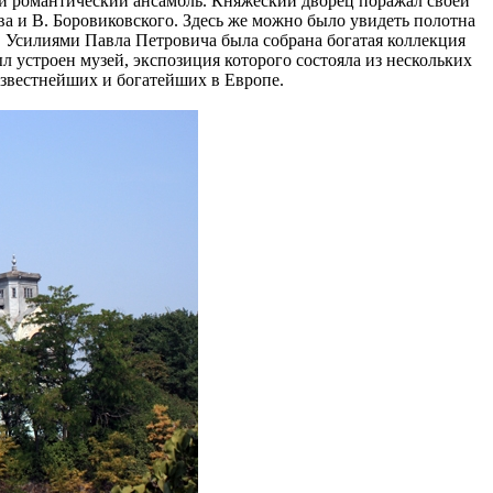
ый романтический ансамбль. Княжеский дворец поражал своей
 и В. Боровиковского. Здесь же можно было увидеть полотна
 Усилиями Павла Петровича была собрана богатая коллекция
л устроен музей, экспозиция которого состояла из нескольких
известнейших и богатейших в Европе.