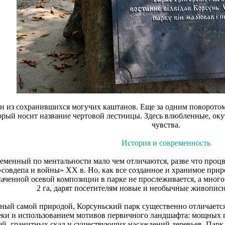
ин из сохранившихся могучих каштанов. Еще за одним поворотом
орый носит название чертовой лестницы. Здесь влюбленные, ок
чувства.
История и современность
еменный по ментальности мало чем отличаются, разве что проц
совдепа и войны» XX в. Но, как все созданное и хранимое приро
наченной осевой композиции в парке не прослеживается, а мног
2 га, дарят посетителям новые и необычные живопис
ый самой природой, Корсуньский парк существенно отличается 
еки и использованием мотивов первичного ландшафта: мощных 
ей, гранитных скал и существующих насаждений деревьев. Парк 