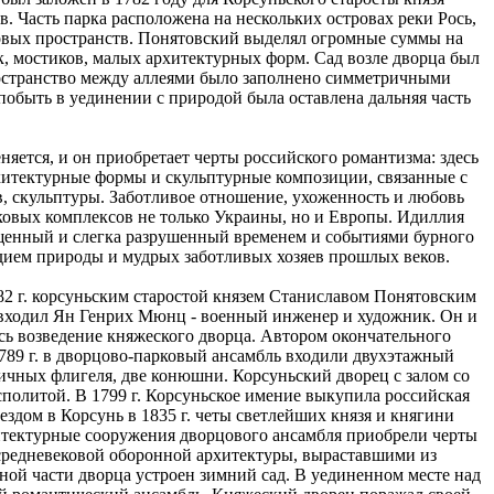
 Часть парка расположена на нескольких островах реки Рось,
рковых пространств. Понятовский выделял огромные суммы на
ок, мостиков, малых архитектурных форм. Сад возле дворца был
остранство между аллеями было заполнено симметричными
обыть в уединении с природой была оставлена дальняя часть
яется, и он приобретает черты российского романтизма: здесь
хитектурные формы и скульптурные композиции, связанные с
, скульптуры. Заботливое отношение, ухоженность и любовь
рковых комплексов не только Украины, но и Европы. Идиллия
пущенный и слегка разрушенный временем и событиями бурного
дием природы и мудрых заботливых хозяев прошлых веков.
782 г. корсуньским старостой князем Станиславом Понятовским
 входил Ян Генрих Мюнц - военный инженер и художник. Он и
ось возведение княжеского дворца. Автором окончательного
789 г. в дворцово-парковый ансамбль входили двухэтажный
ичных флигеля, две конюшни. Корсуньский дворец с залом со
политой. В 1799 г. Корсуньское имение выкупила российская
ездом в Корсунь в 1835 г. четы светлейших князя и княгини
итектурные сооружения дворцового ансамбля приобрели черты
 средневековой оборонной архитектуры, выраставшими из
ой части дворца устроен зимний сад. В уединенном месте над