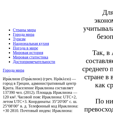
Для
эконо
учитывала
Страны мира
Города мира
безоп
Туризм
Национальная кухня
Погода в мире
Так, в
Мировая история
Мировая статистика
составля
Достопримечательности
среднего 
Города мира
стране в 
Ира́клион (Гера́клион) (греч. Ηράκλειο) —
как с
город в Греции, административный центр
Крита. Население Ираклиона составляет
137390 чел. (2012). Площадь Ираклиона —
120 км². Часовой пояс Ираклиона: UTC+2,
По ни
летом UTC+3. Координаты: 35°20′00″ с. ш.
25°08′00″ в. д. Телефонный код Ираклиона:
превосхо
+30 2810. Почтовый индекс Ираклиона: