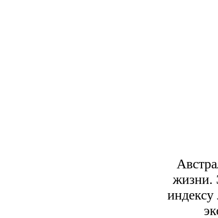
Австра
жизни. 
индексу
эк