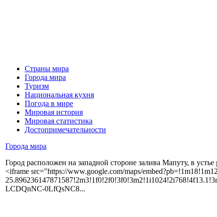
Страны мира
Города мира
Туризм
Национальная кухня
Погода в мире
Мировая история
Мировая статистика
Достопримечательности
Города мира
Город расположен на западной стороне залива Мапуту, в устье 
<iframe src="https://www.google.com/maps/embed?pb=!1m18!1m
25.896236147871587!2m3!1f0!2f0!3f0!3m2!1i1024!2i768!4f13
LCDQnNC-0LfQsNC8...