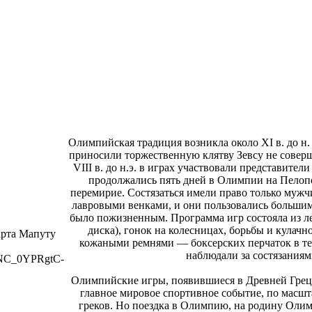
Олимпийская традиция возникла около XI в. до н
приносили торжественную клятву Зевсу не соверш
VIII в. до н.э. в играх участвовали представител
продолжались пять дней в Олимпии на Пелопо
перемирие. Состязаться имели право только мужч
лавровыми венками, и они пользовались большим
было пожизненным. Программа игр состояла из ле
диска), гонок на колесницах, борьбы и кулач
Карта Мапуту
кожаными ремнями — боксерских перчаток в те
наблюдали за состязаниями
sNC_0YPRgtC-
Олимпийские игры, появившиеся в Древней Греци
главное мировое спортивное событие, по масшт
греков. Но поездка в Олимпию, на родину Олимп