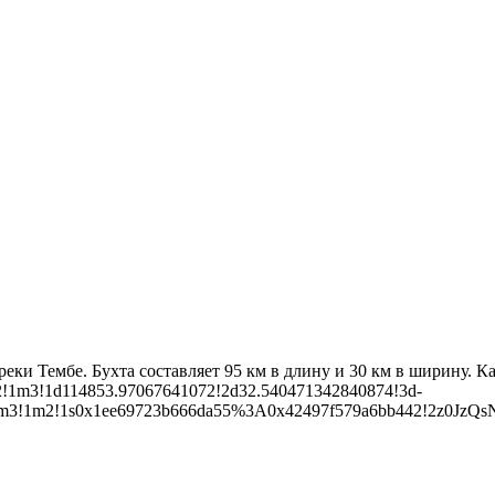
реки Тембе. Бухта составляет 95 км в длину и 30 км в ширину. 
12!1m3!1d114853.97067641072!2d32.540471342840874!3d-
.1!3m3!1m2!1s0x1ee69723b666da55%3A0x42497f579a6bb442!2z0JzQ