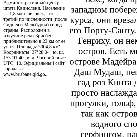
Административный центр
западном побере
штата Квинсленд. Население
— 1,8 млн. человек, это
курса, они вреза
третий по численности (после
Сиднея и Мельбурна) город
его Порту-Санту
страны. Расположен в
излучине реки Брисбен
Генриху, он н
приблизительно в 23 км от её
устья. Площадь: 5904,8 км².
остров. Есть м
Координаты: 27°28′04″ ю. ш.
153°01′40″ в. д. Часовой пояс:
острове Мадейра.
UTC+10. Официальный сайт
города —
Даш Мудаш, пещ
www.brisbane.qld.go...
сад роз Кинта 
просто наслажда
прогулки, гольф,
так как остро
водного спо
серфингом, па