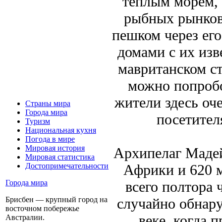
теплым морем, 
рыбных рынков
пешком через его
домами с их из
мавританском ст
можно попроб
жители здесь оч
Страны мира
Города мира
посетител
Туризм
Национальная кухня
Погода в мире
Мировая история
Архипелаг Мадей
Мировая статистика
Африки и 620 м
Достопримечательности
всего полтора 
Города мира
случайно обнар
Брисбен — крупный город на
восточном побережье
веке, когда 
Австралии.