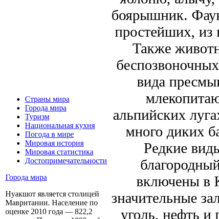
боярышник. Фаун
простейших, из 
Также животн
беспозвоночных,
вида пресмы
млекопитаю
Страны мира
Города мира
альпийских луга
Туризм
Национальная кухня
много диких ба
Погода в мире
Мировая история
Редкие виды
Мировая статистика
благородный
Достопримечательности
включены в 
Города мира
значительные за
Нуакшот является столицей
Мавритании. Население по
уголь, нефть и 
оценке 2010 года — 822,2