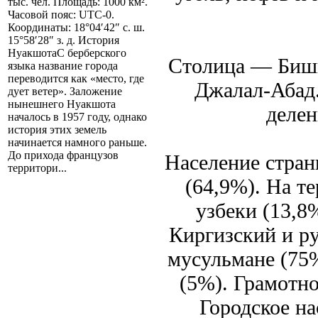
тыс. чел. Площадь: 1000 км².
Часовой пояс: UTC-0.
Координаты: 18°04′42″ с. ш.
15°58′28″ з. д. История
НуакшотаС берберского
Столица — Бишк
языка название города
переводится как «место, где
Джалал-Абад
дует ветер». Заложение
нынешнего Нуакшота
делен
началось в 1957 году, однако
история этих земель
начинается намного раньше.
До прихода французов
Население стран
территори...
(64,9%). На т
узбеки (13,8
Киргизский и р
мусульмане (75%
(5%). Грамотн
Городское н