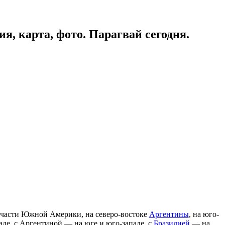
, карта, фото. Парагвай сегодня.
й части Южной Америки, на северо-востоке
Аргентины
, на юго-
аде, с Аргентиной — на юге и юго-западе, с
Бразилией
— на