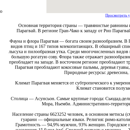
го
Просмотреть у
Основная территория страны — травянистые равнины и
Парагвай. В регионе Гран-Чако к западу от Рио Парагва
Фауна и флора Парагвая — богата своим разнообразием. В П
видов птиц и 167 типов млекопитающих. В обширный списо
лысуха и пилообразная утка. Среди многочисленных видов 
большую рогатую сову. Флора также отражает разнообрази
преобладает на западе. В восточном регионе преобладают 
Парагвая преобладают кокосовые пальмы, деревья гуавы,
Природные ресурсы: древесина, ж
Климат Парагвая меняется от субтропического к умерен
Климат становится полуза
Столица — Асунсьон. Самые крупные города: Сьюдад-дель-
Мора, Ньемби. Административно-территориа
Население страны 6623252 человек, в основном метисы (с
гуарани — официальные языки. Религия: римо-католики
Грамотность — 94,9% мужчин, 93% женщин. Городское н
населения: 15,9 чел./км². Средний возраст: у мужчин — 