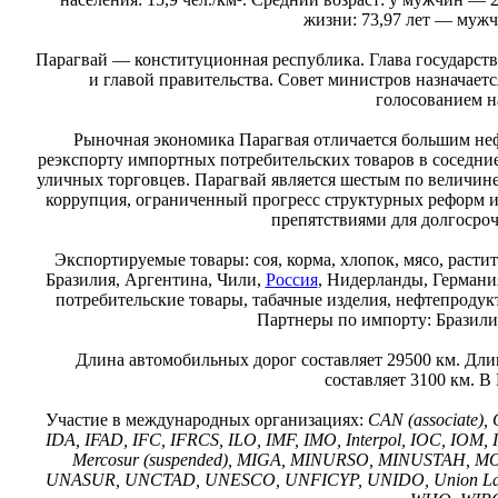
жизни: 73,97 лет — муж
Парагвай — конституционная республика. Глава государства
и главой правительства. Совет министров назначает
голосованием н
Рыночная экономика Парагвая отличается большим не
реэкспорту импортных потребительских товаров в соседни
уличных торговцев. Парагвай является шестым по величине
коррупция, ограниченный прогресс структурных реформ и
препятствиями для долгосроч
Экспортируемые товары: соя, корма, хлопок, мясо, расти
Бразилия, Аргентина, Чили,
Россия
, Нидерланды, Германи
потребительские товары, табачные изделия, нефтепродук
Партнеры по импорту: Бразил
Длина автомобильных дорог составляет 29500 км. Дли
составляет 3100 км. В
Участие в международных организациях:
CAN (associate)
IDA, IFAD, IFC, IFRCS, ILO, IMF, IMO, Interpol, IOC, IOM, 
Mercosur (suspended), MIGA, MINURSO, MINUSTAH, M
UNASUR, UNCTAD, UNESCO, UNFICYP, UNIDO, Union La