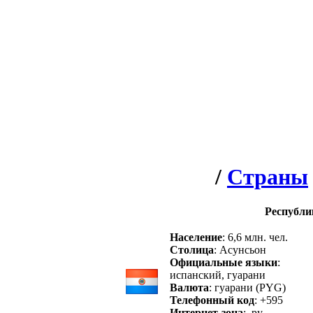
/
Страны
Республи
Население
: 6,6 млн. чел.
Столица
: Асунсьон
Официальные языки
:
испанский, гуарани
Валюта
: гуарани (PYG)
Телефонный код
: +595
Интернет-зона
: .py