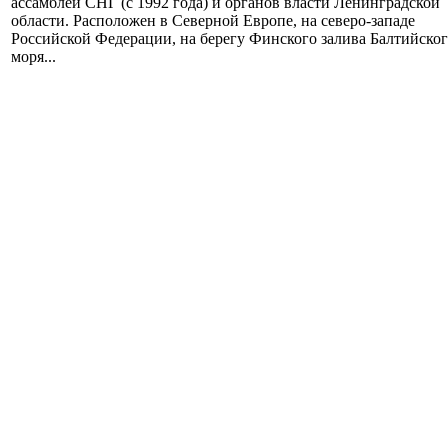
ассамблеи СНГ (с 1992 года) и органов власти Ленинградской
области. Расположен в Северной Европе, на северо-западе
Российской Федерации, на берегу Финского залива Балтийско
моря...