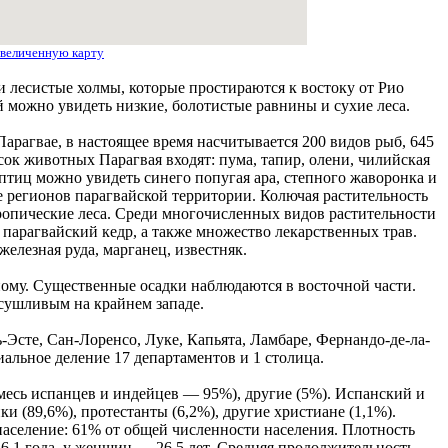
величенную карту
 лесистые холмы, которые простираются к востоку от Рио
й можно увидеть низкие, болотистые равнины и сухие леса.
арагвае, в настоящее время насчитывается 200 видов рыб, 645
к животных Парагвая входят: пума, тапир, олени, чилийская
птиц можно увидеть синего попугая ара, степного жаворонка и
е регионов парагвайской территории. Колючая растительность
тропические леса. Среди многочисленных видов растительности
 парагвайский кедр, а также множество лекарственных трав.
елезная руда, марганец, известняк.
ному. Существенные осадки наблюдаются в восточной части.
сушливым на крайнем западе.
Эсте, Сан-Лоренсо, Луке, Капьята, Ламбаре, Фернандо-де-ла-
льное деление 17 департаментов и 1 столица.
месь испанцев и индейцев — 95%), другие (5%). Испанский и
 (89,6%), протестанты (6,2%), другие христиане (1,1%).
аселение: 61% от общей численности населения. Плотность
26,1 года, у женщин — 26,5 лет. Средняя продолжительность