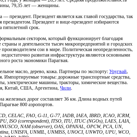
чины, 79,35 лет — женщины.
 — президент. Президент является как главой государства, так
ся президентом. Президент и вице-президент избираются
а пятилетний срок.
формальным сектором, который функционирует благодаря
е страны и деятельности тысяч микропредприятий и городских
 производителем сои в мире. Политическая неопределенность,
 недостаточно развитая инфраструктура являются основными
ного роста экономики Парагвая.
тельное масло, дерево, кожа. Партнеры по экспорту:
Уругвай
,
я. Импортируемые товары: дорожные транспортные средства,
ты, электрические машины, тракторы, химические вещества.
ия, Китай, США, Аргентина,
Чили
.
на железных дорог составляет 36 км. Длина водных путей
 Парагвае 800 аэропортов.
, CD, CELAC, FAO, G-11, G-77, IADB, IAEA, IBRD, ICAO, ICRM,
IPU, ISO (correspondent), ITSO, ITU, ITUC (NGOs), LAES, LAIA,
ONUSCO, NAM (observer), OAS, OPANAL, OPCW, PCA, UN,
tina, UNISFA, UNMIL, UNMISS, UNOCI, UNWTO, UPU, WCO,