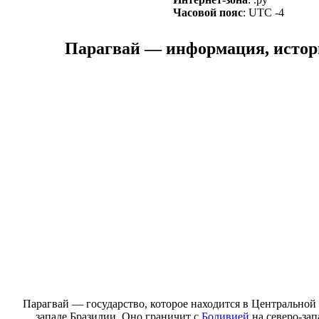
Часовой пояс
: UTC -4
Парагвай — информация, история
Парагвай — государство, которое находится в Центрально
западе Бразилии. Оно граничит с
Боливией
на северо-зап