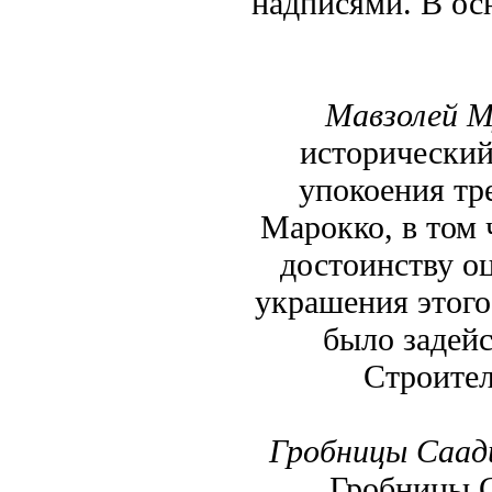
надписями. В ос
Мавзолей М
исторический
упокоения тр
Марокко, в том
достоинству о
украшения этого
было задейс
Строител
Гробницы Саад
Гробницы С