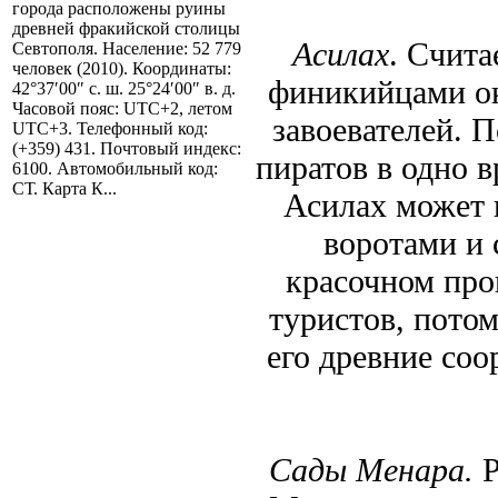
города расположены руины
древней фракийской столицы
Асилах
. Счита
Севтополя. Население: 52 779
человек (2010). Координаты:
финикийцами око
42°37′00″ с. ш. 25°24′00″ в. д.
Часовой пояс: UTC+2, летом
завоевателей. 
UTC+3. Телефонный код:
(+359) 431. Почтовый индекс:
пиратов в одно 
6100. Автомобильный код:
СТ. Карта К...
Асилах может 
воротами и 
красочном про
туристов, потом
его древние со
Сады Менара.
Р