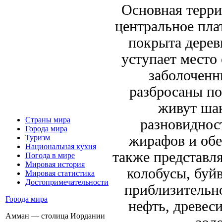
Основная терр
центральное пла
покрыта дерев
уступает место
заболоченн
разбросаны по
живут шак
Страны мира
разновидност
Города мира
жирафов и обе
Туризм
Национальная кухня
также представл
Погода в мире
Мировая история
колобусы, буйв
Мировая статистика
Достопримечательности
приблизительн
Города мира
нефть, древеси
Амман — столица Иордании