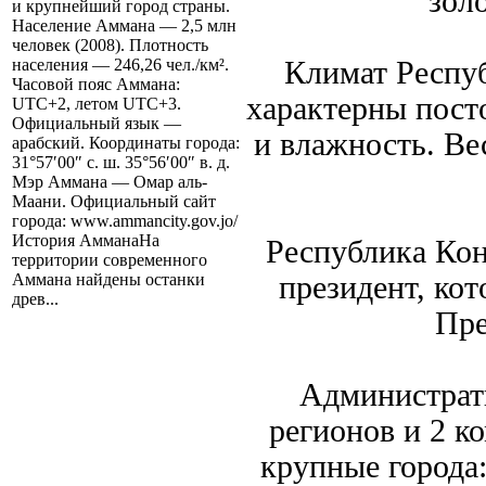
зол
и крупнейший город страны.
Население Аммана — 2,5 млн
человек (2008). Плотность
Климат Респуб
населения — 246,26 чел./км².
Часовой пояс Аммана:
характерны пост
UTC+2, летом UTC+3.
Официальный язык —
и влажность. Ве
арабский. Координаты города:
31°57′00″ с. ш. 35°56′00″ в. д.
Мэр Аммана — Омар аль-
Маани. Официальный сайт
города: www.ammancity.gov.jo/
История АмманаНа
Республика Кон
территории современного
президент, кот
Аммана найдены останки
древ...
Пре
Администрат
регионов и 2 к
крупные города: