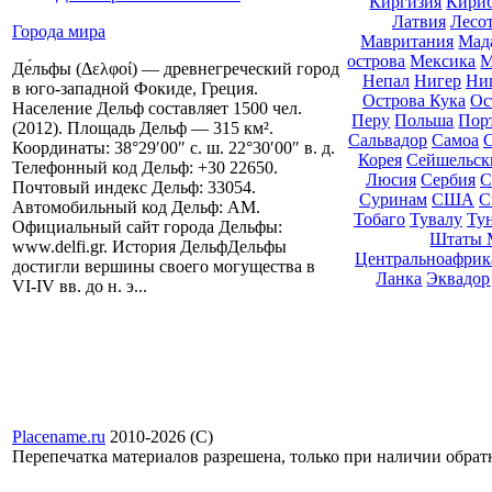
Киргизия
Кири
Латвия
Лесо
Города мира
Мавритания
Мад
острова
Мексика
М
Де́льфы (Δελφοί) — древнегреческий город
Непал
Нигер
Ни
в юго-западной Фокиде, Греция.
Острова Кука
Ос
Население Дельф составляет 1500 чел.
Перу
Польша
Пор
(2012). Площадь Дельф — 315 км².
Сальвадор
Самоа
Координаты: 38°29′00″ с. ш. 22°30′00″ в. д.
Корея
Сейшельск
Телефонный код Дельф: +30 22650.
Люсия
Сербия
С
Почтовый индекс Дельф: 33054.
Суринам
США
С
Автомобильный код Дельф: AM.
Тобаго
Тувалу
Ту
Официальный сайт города Дельфы:
Штаты 
www.delfi.gr. История ДельфДельфы
Центральноафрик
достигли вершины своего могущества в
Ланка
Эквадор
VI-IV вв. до н. э...
Placename.ru
2010-2026 (С)
Перепечатка материалов разрешена, только при наличии обра