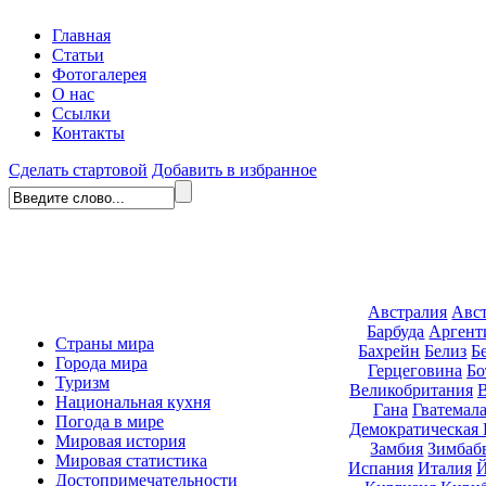
Главная
Статьи
Фотогалерея
О нас
Ссылки
Контакты
Сделать стартовой
Добавить в избранное
Австралия
Авс
Барбуда
Аргент
Страны мира
Бахрейн
Белиз
Б
Города мира
Герцеговина
Бо
Туризм
Великобритания
Национальная кухня
Гана
Гватемал
Погода в мире
Демократическая 
Мировая история
Замбия
Зимбаб
Мировая статистика
Испания
Италия
Й
Достопримечательности