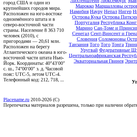
Лихтенштейн
Люксембург
Мав
город США и один из
Марокко
Маршалловы остро
крупнейших городов мира.
Намибия
Науру
Непал
Нигер
Н
Расположен на юго-востоке
Острова Кука
Острова Питкэр
одноимённого штата и в
Португалия
Республика Конг
северо-восточной части
Марино
Сан-Томе и Принси
страны. Население 8 363 710
Сенегал
Сент-Винсент и Грен
человек (2010), с
Словения
Соломоновы Остр
пригородами — 20,61 млн.
Танзания
Того
Того
Тонга
Трини
Расположен на берегу
Уругвай
Федеративные Ш
Атлантического океана в юго-
Центральноафриканская Респуб
восточной части штата Нью-
Экваториальная Гвинея
Эрит
Йорк. Координаты: 40°43′00″
с. ш., 74°00′00″ з. д. Часовой
пояс: UTC-5, летом UTC-4.
Телефонный код: 212, 718, ...
Уп
Placename.ru
2010-2026 (С)
Перепечатка материалов разрешена, только при наличии обра