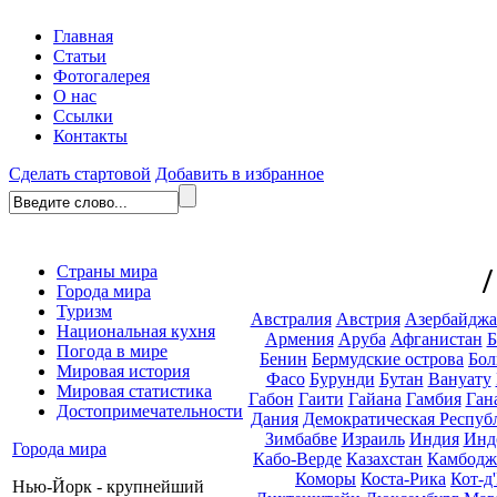
Главная
Статьи
Фотогалерея
О нас
Ссылки
Контакты
Сделать стартовой
Добавить в избранное
Страны мира
Города мира
Туризм
Австралия
Австрия
Азербайдж
Национальная кухня
Армения
Аруба
Афганистан
Б
Погода в мире
Бенин
Бермудские острова
Бол
Мировая история
Фасо
Бурунди
Бутан
Вануату
Мировая статистика
Габон
Гаити
Гайана
Гамбия
Ган
Достопримечательности
Дания
Демократическая Респуб
Зимбабве
Израиль
Индия
Инд
Города мира
Кабо-Верде
Казахстан
Камбодж
Коморы
Коста-Рика
Кот-д
Нью-Йорк - крупнейший