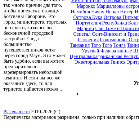
Лихтенштейн
Люксембург
Мав
так много причин для того,
Марокко
Маршалловы остро
чтобы приехать в столицу
Намибия
Науру
Непал
Нигер
Н
Ботсваны Габороне. Это
Острова Кука
Острова Питкэр
город министерств, торговых
Португалия
Республика Конг
центров и, казалось бы,
Марино
Сан-Томе и Принси
бесконечной городской
Сенегал
Сент-Винсент и Грен
застройки. Сюда
Словения
Соломоновы Остр
большинство
Танзания
Того
Того
Тонга
Трини
путешественников летят
Уругвай
Федеративные Ш
через город Маун. Это может
Центральноафриканская Респуб
быть удобно, если вы хотите
Экваториальная Гвинея
Эрит
предварительно
зарезервировать небольшой
кемпинг. И если вы все же
Уп
оказались здесь, то для
туристов найдется нескол...
Placename.ru
2010-2026 (С)
Перепечатка материалов разрешена, только при наличии обра