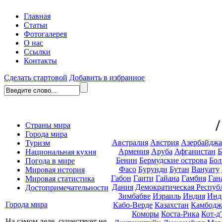
Главная
Статьи
Фотогалерея
О нас
Ссылки
Контакты
Сделать стартовой
Добавить в избранное
Страны мира
Города мира
Австралия
Австрия
Азербайдж
Туризм
Армения
Аруба
Афганистан
Б
Национальная кухня
Бенин
Бермудские острова
Бол
Погода в мире
Фасо
Бурунди
Бутан
Вануату
Мировая история
Габон
Гаити
Гайана
Гамбия
Ган
Мировая статистика
Дания
Демократическая Респуб
Достопримечательности
Зимбабве
Израиль
Индия
Инд
Города мира
Кабо-Верде
Казахстан
Камбодж
Коморы
Коста-Рика
Кот-д
На самом деле, существует не