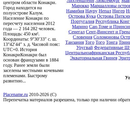
Лихтенштейн
Люксембург
Мав
центром области Конакри.
Марокко
Маршалловы остро
Город находится на
Намибия
Науру
Непал
Нигер
Н
полуострове Калум.
Острова Кука
Острова Питкэр
Население Конакри по
Португалия
Республика Конг
пересчету населения 2012
Марино
Сан-Томе и Принси
года — 2 164 282 человек.
Сенегал
Сент-Винсент и Грен
Площадь: 450 км².
Словения
Соломоновы Остр
Координаты: 9°30′33″ с. ш.
Танзания
Того
Того
Тонга
Трини
13°42′44″ з. д. Часовой пояс:
Уругвай
Федеративные Ш
UTC+0. История
Центральноафриканская Респуб
КонакриКонакри был
Экваториальная Гвинея
Эрит
основан французами в 1884
году. Ранее земли были
заселены местными кочевыми
племенами. Быстрому
Уп
развитию...
Placename.ru
2010-2026 (С)
Перепечатка материалов разрешена, только при наличии обра