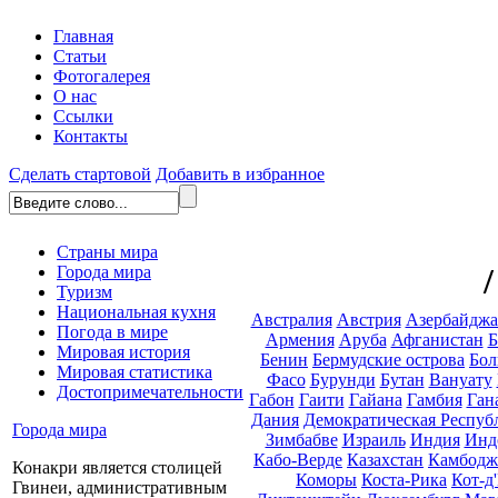
Главная
Статьи
Фотогалерея
О нас
Ссылки
Контакты
Сделать стартовой
Добавить в избранное
Страны мира
Города мира
Туризм
Национальная кухня
Австралия
Австрия
Азербайдж
Погода в мире
Армения
Аруба
Афганистан
Б
Мировая история
Бенин
Бермудские острова
Бол
Мировая статистика
Фасо
Бурунди
Бутан
Вануату
Достопримечательности
Габон
Гаити
Гайана
Гамбия
Ган
Дания
Демократическая Респуб
Города мира
Зимбабве
Израиль
Индия
Инд
Кабо-Верде
Казахстан
Камбодж
Конакри является столицей
Коморы
Коста-Рика
Кот-д
Гвинеи, административным