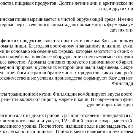
одства пищевых продуктов. Долгие летние дни и арктическое 
ягод и других п
инская пища выращивается в чистой окружающей среде. Именно
терные черты северного климата дают возможность фермерам ум
других стр
 финских продуктов является простым и свежим. Здесь использ
роматы пищи. Благодаря восточному и западному влиянию, кухн
кции основано на семейных фермах, которые заботятся о своих 
ского хозяйства, новейшее оборудование и неотъемлемое сотру
шее качество. Ароматы финских продуктов напоминают об арктич
верной природе, в условиях которой они были выращены. Секр
едлагает богатое разнообразие чистых продуктов, таких как: рыб
сококачественные условия производства формируют базу для изго
Финлянди
пты традиционной кухни Финляндии комбинируют вкусы восточ
рецепты включают пироги, жаркое и каши. В современной финс
удовлетворить междун
нский салат из диких грибов. Для приготовления понадобятся с
 лимонного сока или уксуса, 1/2 чайной ложки сахара, молотый 
деленного уровня. После этого, излишек воды надо выдавить, а 
еть слегка острый привкус. Грибы и мелко нарезанный лук пер