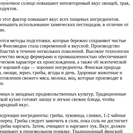
полуночное солнце повышают неповторимый вкус овощей, трав,
родуктов.
 этот фактор повышает вкус всех пищевых ингредиентов.
еньшить использование химических пестицидов, в отличие от
ан.
уются методы подготовки, которые бережно сохраняют чистые
я Финляндии стала современной и вкусной. Производство
областях в течение нескольких поколений. Высокие технологии
дничество между фермерами и промышленностью обеспечивают
еском характере их происхождения, а также об экзотической
ет хорошей еды — хорошие ингредиенты. Финская природа
а, овощи, зерно, грибы, ягоды и дичь. Здоровые животные и
товления свежего мяса, молока, яиц, которые производят в
и.
ных и западных продовольственных культур. Традиционные
кой кухне готовят лапшу и легкие свежие блюда, чтобы
ародный вкус.
ледующие ингредиенты: грибы, луковица, сливки, 1-2 чайные
перец. Грибы следует замочить в соли, пока соль не достигнет
грибы нарезать. Затем, очищают и нарезают лук. Вкус должен
емешивают в произвольном порядке. Традиционный финский