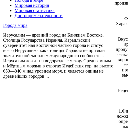
Погода в мире
произв
Мировая история
Мировая статистика
Достопримечательности
Ф
Харак
Города мира
Иерусалим — древний город на Ближнем Востоке.
Вкус
Столица Государства Израиля. Израильский
а
суверенитет над восточной частью города и статус
проду
всего Иерусалима как столицы Израиля не признан
сель
значительной частью международного сообщества.
хоро
Иерусалим лежит на водоразделе между Средиземным
се
и Мёртвым морями в отрогах Иудейских гор, на высоте
пр
650—840 м над уровнем моря, и является одним из
вы
древнейших городов ...
Реце
1.Фи
ложки
опре
им