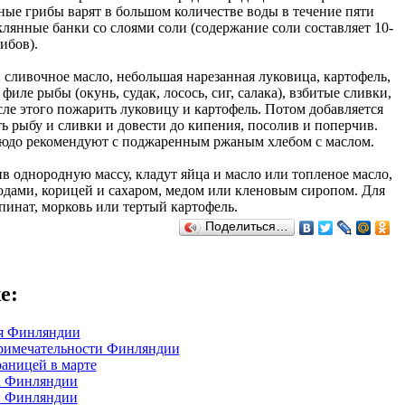
ные грибы варят в большом количестве воды в течение пяти
лянные банки со слоями соли (содержание соли составляет 10-
ибов).
 сливочное масло, небольшая нарезанная луковица, картофель,
ле рыбы (окунь, судак, лосось, сиг, салака), взбитые сливки,
сле этого пожарить луковицу и картофель. Потом добавляется
 рыбу и сливки и довести до кипения, посолив и поперчив.
блюдо рекомендуют с поджаренным ржаным хлебом с маслом.
в однородную массу, кладут яйца и масло или топленое масло,
одами, корицей и сахаром, медом или кленовым сиропом. Для
инат, морковь или тертый картофель.
Поделиться…
е
:
я Финляндии
римечательности Финляндии
раницей в марте
а Финляндии
ы Финляндии