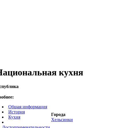
Национальная кухня
спублика
обнее:
Общая информация
История
Города
Кухня
Хельсинки
Достопримечательности