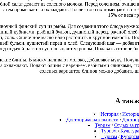
бной салат делают из соленого молока. Перед солением, очищен
 затем промывают и охлаждают. После этого их помещают в стек
15% от веса гр
ивочный финский суп из рыбы. Для создания этого блюда нужно:
анный кубиками, рыбный бульон, душистый перец, ржаной хлеб, фи
п, соль. Сливочное масло надо растопить в крупной емкости. По
ный бульон, душистый перец и хлеб. Следующий шаг — добавить
ед подачей на стол суп посыпают укропом. Подавать готовое 
нские блины. В миску наливают молоко, добавляют муку. Получи
ка охлаждают. Подают блины с вареньем, взбитыми сливками, яг
соленых вариантов блинов можно добавить шп
А такж
История
/
Истори
Достопримечательности
/
Достоп
Туризм
/
Отдых за г
Туризм
/
Культур
Туризм
/
Курорт