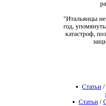
р
"Итальянцы не 
год, упомянуты
катастроф, по
защи
Статьи
Статьи
/