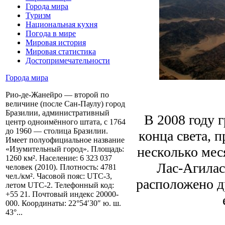
Города мира
Туризм
Национальная кухня
Погода в мире
Мировая история
Мировая статистика
Достопримечательности
Города мира
Рио-де-Жанейро — второй по
величине (после Сан-Паулу) город
Бразилии, административный
В 2008 году 
центр одноимённого штата, с 1764
до 1960 — столица Бразилии.
конца света, 
Имеет полуофициальное название
несколько мес
«Изумительный город». Площадь:
1260 км². Население: 6 323 037
Лас-Агилас
человек (2010). Плотность: 4781
чел./км². Часовой пояс: UTC-3,
расположено д
летом UTC-2. Телефонный код:
+55 21. Почтовый индекс 20000-
000. Координаты: 22°54′30″ ю. ш.
43°...