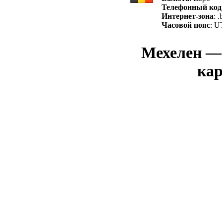
Телефонный код
Интернет-зона
: .
Часовой пояс
: U
Мехелен — 
кар