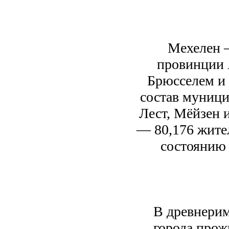
Мехелен —
провинции 
Брюсселем и 
состав муници
Лест, Мёйзен 
— 80,176 жите
состоянию 
В древнерим
города прож