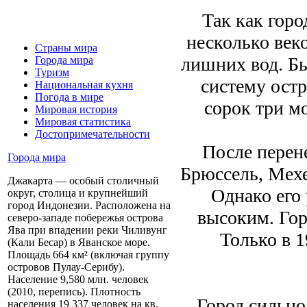
Так как горо
несколько век
Страны мира
лишних вод. Б
Города мира
Туризм
систему остр
Национальная кухня
Погода в мире
сорок три м
Мировая история
Мировая статистика
Достопримечательности
После перен
Города мира
Брюссель, Мех
Джакарта — особый столичный
Однако его
округ, столица и крупнейший
город Индонезии. Расположена на
высоким. Гор
северо-западе побережья острова
Ява при впадении реки Чиливунг
Только в 1
(Кали Бесар) в Яванское море.
Площадь 664 км² (включая группу
островов Пулау-Серибу).
Население 9,580 млн. человек
(2010, перепись). Плотность
Город сильно
населения 19 337 человек на кв.