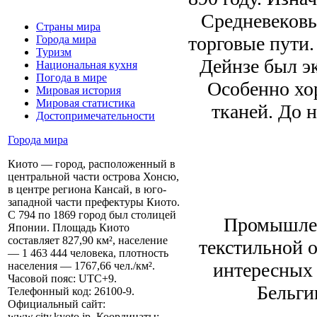
Средневековь
Страны мира
торговые пути.
Города мира
Туризм
Дейнзе был э
Национальная кухня
Погода в мире
Особенно хо
Мировая история
Мировая статистика
тканей. До 
Достопримечательности
Города мира
Киото — город, расположенный в
центральной части острова Хонсю,
в центре региона Кансай, в юго-
западной части префектуры Киото.
С 794 по 1869 город был столицей
Промышлен
Японии. Площадь Киото
составляет 827,90 км², население
текстильной 
— 1 463 444 человека, плотность
интересных 
населения — 1767,66 чел./км².
Часовой пояс: UTC+9.
Бельги
Телефонный код: 26100-9.
Официальный сайт:
www.city.kyoto.jp. Координаты: