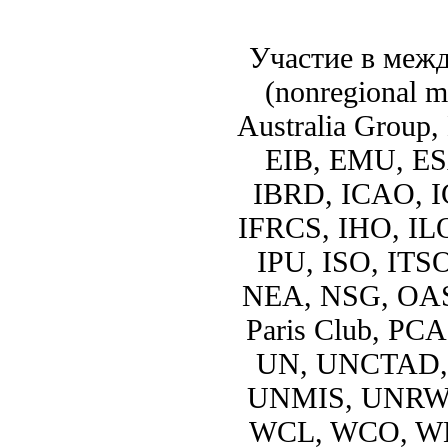
Участие в меж
(nonregional 
Australia Group
EIB, EMU, ES
IBRD, ICAO, I
IFRCS, IHO, ILO
IPU, ISO, IT
NEA, NSG, OAS
Paris Club, PCA
UN, UNCTAD,
UNMIS, UNRWA
WCL, WCO, W