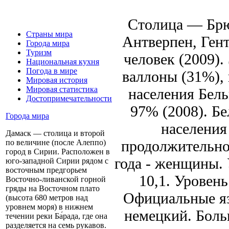
Столица — Брю
Страны мира
Антверпен, Гент
Города мира
Туризм
человек (2009)
Национальная кухня
Погода в мире
валлоны (31%),
Мировая история
Мировая статистика
населения Бель
Достопримечательности
97% (2008). Б
Города мира
населения
Дамаск — столица и второй
продолжительнос
по величине (после Алеппо)
город в Сирии. Расположен в
года - женщины. 
юго-западной Сирии рядом с
восточным предгорьем
10,1. Уровень
Восточно-ливанской горной
гряды на Восточном плато
Официальные яз
(высота 680 метров над
уровнем моря) в нижнем
немецкий. Бол
течении реки Ба́рада, где она
разделяется на семь рукавов.