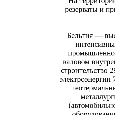
На территори
резерваты и п
Бельгия — выс
интенсивны
промышленной
валовом внутре
строительство 2
электроэнергии 7
геотермальн
металлург
(автомобильно
оборудовани