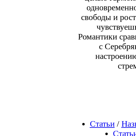
одновременно
свободы и рост
чувствуеш
Романтики срав
с Серебря
настроению
стре
Статьи
/
Наз
Стать