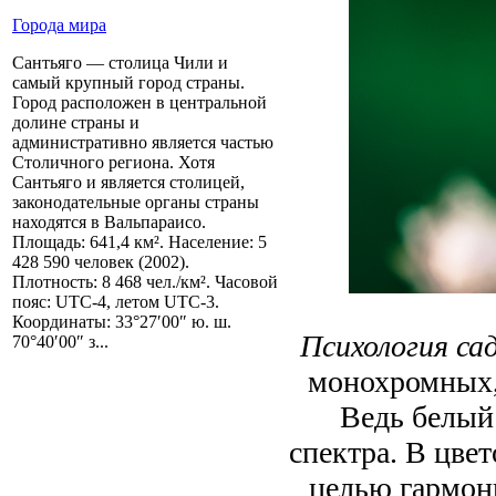
Города мира
Сантьяго — столица Чили и
самый крупный город страны.
Город расположен в центральной
долине страны и
административно является частью
Столичного региона. Хотя
Сантьяго и является столицей,
законодательные органы страны
находятся в Вальпараисо.
Площадь: 641,4 км². Население: 5
428 590 человек (2002).
Плотность: 8 468 чел./км². Часовой
пояс: UTC-4, летом UTC-3.
Координаты: 33°27′00″ ю. ш.
Психология са
70°40′00″ з...
монохромных, 
Ведь белый 
спектра. В цвет
целью гармон