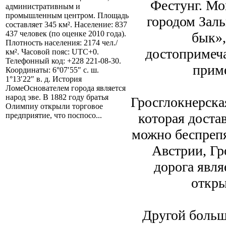
Фестунг. Мо
административным и
промышленным центром. Площадь
городом Заль
составляет 345 км². Население: 837
437 человек (по оценке 2010 года).
бык»,
Плотность населения: 2174 чел./
достопримеча
км². Часовой пояс: UTC+0.
Телефонный код: +228 221-08-30.
приме
Координаты: 6°07′55″ с. ш.
1°13′22″ в. д. История
ЛомеОснователем города является
народ эве. В 1882 году братья
Гросглокнерска
Олимпиу открыли торговое
которая доста
предприятие, что поспосо...
можно беспрепя
Австрии, Гр
дорога явля
откры
Другой больш