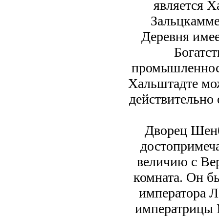
является Х
Зальцкаммер
Деревня имее
Богатст
промышленност
Хальштадте мож
действительно 
Дворец Шенб
достопримеча
величию с Вер
комната. Он б
императора Л
императрицы 