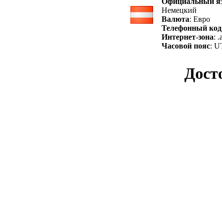
Официальный я
Немецкий
Валюта
: Евро
Телефонный код
Интернет-зона
: .
Часовой пояс
: U
Дост