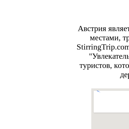
Австрия являе
местами, т
StirringTrip.co
"Увлекател
туристов, кот
де