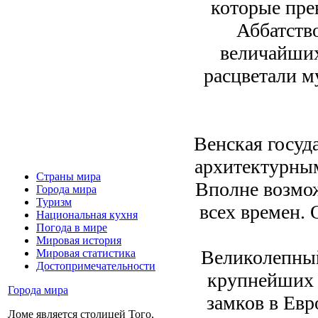
которые прев
Аббатств
величайших
расцветали м
Венская госуд
архитектурным
Страны мира
Вполне возмож
Города мира
Туризм
всех времен. 
Национальная кухня
Погода в мире
Мировая история
Великолепный
Мировая статистика
Достопримечательности
крупнейших 
Города мира
замков в Евр
Ломе является столицей Того,