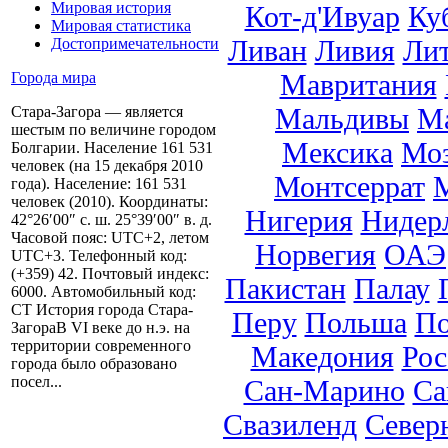
Мировая история
Кот-д'Ивуар
Ку
Мировая статистика
Ливан
Ливия
Ли
Достопримечательности
Мавритания
Города мира
Мальдивы
М
Стара-Загора — является
шестым по величине городом
Мексика
Мо
Болгарии. Население 161 531
человек (на 15 декабря 2010
Монтсеррат
года). Население: 161 531
человек (2010). Координаты:
Нигерия
Нидер
42°26′00″ с. ш. 25°39′00″ в. д.
Часовой пояс: UTC+2, летом
Норвегия
ОАЭ
UTC+3. Телефонный код:
(+359) 42. Почтовый индекс:
Пакистан
Палау
6000. Автомобильный код:
СТ История города Стара-
Перу
Польша
По
ЗагораВ VI веке до н.э. на
территории современного
Македония
Рос
города было образовано
посел...
Сан-Марино
Са
Свазиленд
Север