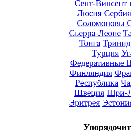
Сент-Винсент 
Люсия
Серби
Соломоновы О
Сьерра-Леоне
Т
Тонга
Тринид
Турция
Уг
Федеративные 
Финляндия
Фра
Республика
Ча
Швеция
Шри-Л
Эритрея
Эстони
Упорядочи