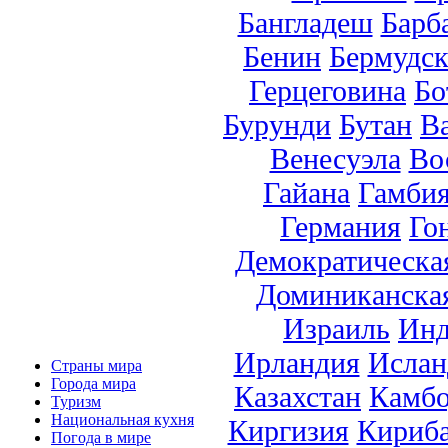
Бангладеш
Барб
Бенин
Бермудск
Герцеговина
Бо
Бурунди
Бутан
В
Венесуэла
Во
Гайана
Гамби
Германия
Го
Демократическа
Доминиканска
Израиль
Инд
Ирландия
Ислан
Страны мира
Города мира
Казахстан
Камб
Туризм
Национальная кухня
Киргизия
Кириб
Погода в мире