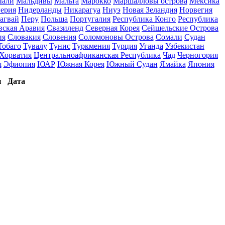
али
Мальдивы
Мальта
Марокко
Маршалловы острова
Мексика
ерия
Нидерланды
Никарагуа
Ниуэ
Новая Зеландия
Норвегия
агвай
Перу
Польша
Португалия
Республика Конго
Республика
вская Аравия
Свазиленд
Северная Корея
Сейшельские Острова
ия
Словакия
Словения
Соломоновы Острова
Сомали
Судан
Тобаго
Тувалу
Тунис
Туркмения
Турция
Уганда
Узбекистан
Хорватия
Центральноафриканская Республика
Чад
Черногория
я
Эфиопия
ЮАР
Южная Корея
Южный Судан
Ямайка
Япония
ы
Дата