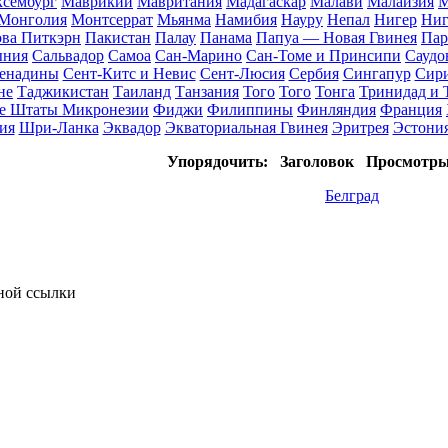
сембург
Маврикий
Мавритания
Мадагаскар
Малави
Малайзия
М
Монголия
Монтсеррат
Мьянма
Намибия
Науру
Непал
Нигер
Ниг
ова Питкэрн
Пакистан
Палау
Панама
Папуа — Новая Гвинея
Пар
ыния
Сальвадор
Самоа
Сан-Марино
Сан-Томе и Принсипи
Саудо
ренадины
Сент-Китс и Невис
Сент-Люсия
Сербия
Сингапур
Сир
не
Таджикистан
Таиланд
Танзания
Того
Того
Тонга
Тринидад и 
е Штаты Микронезии
Фиджи
Филиппины
Финляндия
Франция
ия
Шри-Ланка
Эквадор
Экваториальная Гвинея
Эритрея
Эстони
Упорядочить:
Заголовок
Просмотр
Белград
тной ссылки