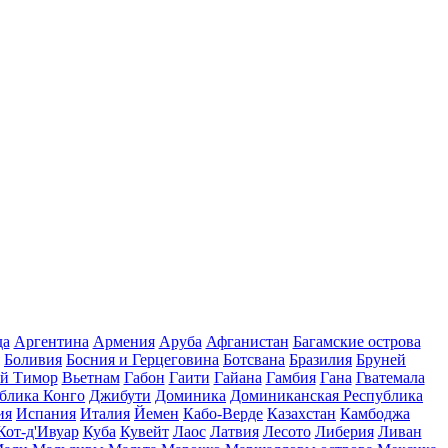
да
Аргентина
Армения
Аруба
Афганистан
Багамские острова
Боливия
Босния и Герцеговина
Ботсвана
Бразилия
Бруней
й Тимор
Вьетнам
Габон
Гаити
Гайана
Гамбия
Гана
Гватемала
блика Конго
Джибути
Доминика
Доминиканская Республика
ия
Испания
Италия
Йемен
Кабо-Верде
Казахстан
Камбоджа
Кот-д'Ивуар
Куба
Кувейт
Лаос
Латвия
Лесото
Либерия
Ливан