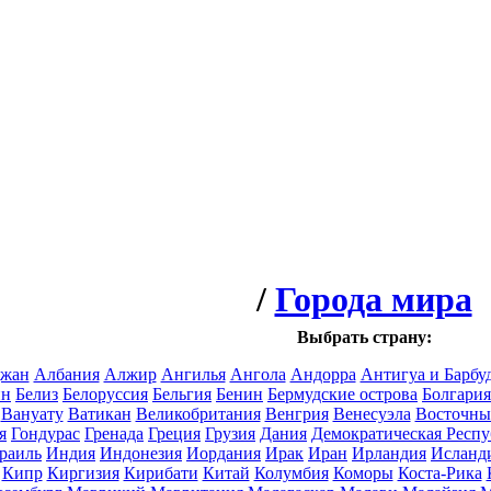
/
Города мира
Выбрать страну:
джан
Албания
Алжир
Ангилья
Ангола
Андорра
Антигуа и Барбу
йн
Белиз
Белоруссия
Бельгия
Бенин
Бермудские острова
Болгария
Вануату
Ватикан
Великобритания
Венгрия
Венесуэла
Восточны
я
Гондурас
Гренада
Греция
Грузия
Дания
Демократическая Респу
раиль
Индия
Индонезия
Иордания
Ирак
Иран
Ирландия
Исланд
Кипр
Киргизия
Кирибати
Китай
Колумбия
Коморы
Коста-Рика