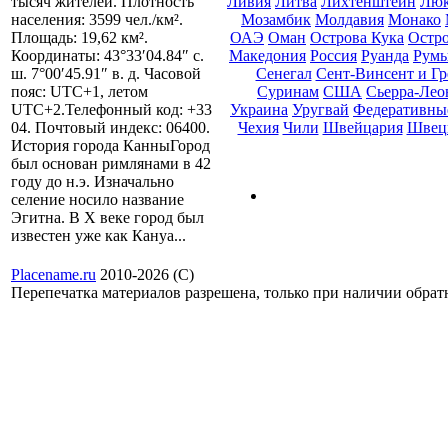
Ливия
Литва
Лихтенштейн
Люк
тысяч жителей. Плотность
Мозамбик
Молдавия
Монако
населения: 3599 чел./км².
ОАЭ
Оман
Острова Кука
Остр
Площадь: 19,62 км².
Македония
Россия
Руанда
Рум
Координаты: 43°33′04.84″ с.
Сенегал
Сент-Винсент и Г
ш. 7°00′45.91″ в. д. Часовой
Суринам
США
Сьерра-Лео
пояс: UTC+1, летом
Украина
Уругвай
Федеративны
UTC+2.Телефонный код: +33
Чехия
Чили
Швейцария
Швец
04. Почтовый индекс: 06400.
История города КанныГород
был основан римлянами в 42
году до н.э. Изначально
селение носило название
Эгитна. В Х веке город был
известен уже как Кануа...
Placename.ru
2010-2026 (С)
Перепечатка материалов разрешена, только при наличии обра