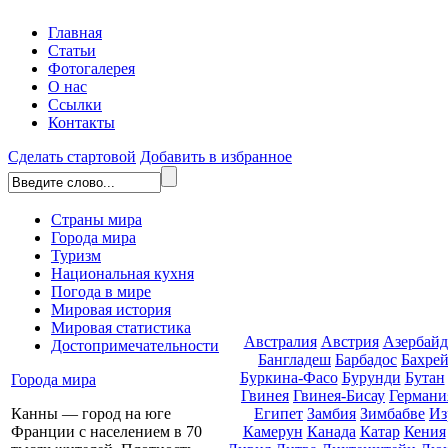
Главная
Статьи
Фотогалерея
О нас
Ссылки
Контакты
Сделать стартовой
Добавить в избранное
Страны мира
Города мира
Туризм
Национальная кухня
Погода в мире
Мировая история
Мировая статистика
Австралия
Австрия
Азербай
Достопримечательности
Бангладеш
Барбадос
Бахре
Буркина-Фасо
Бурунди
Бутан
Города мира
Гвинея
Гвинея-Бисау
Германи
Египет
Замбия
Зимбабве
Из
Канны — город на юге
Камерун
Канада
Катар
Кения
Франции с населением в 70