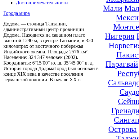
Достопримечательности
Мали
Мал
Города мира
Мекси
Додома — столица Танзании,
Монтсе
административный центр провинции
Нигерия
Додома. Находится на саванном плато
высотой 1290 м, в центре Танзании, в 320
Норвеги
километрах от восточного побережья
Индийского океана. Площадь: 2576 км².
Пакис
Население: 324 347 человек (2002).
Парагвай
Координаты: 6°15′00″ ю. ш. 35°45′00″ в. д.
История города ДодомаГород был основан в
Респу
конце XIX века в качестве поселения
германской колонии. В начале ХХ в...
Сальвад
Сауд
Сейше
Гренад
Сингап
Острова
Таджи