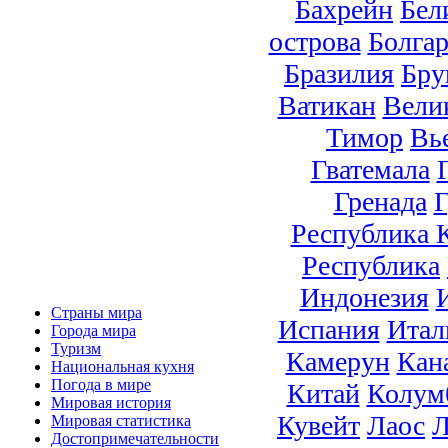
Бахрейн
Бел
острова
Болга
Бразилия
Бру
Ватикан
Вели
Тимор
Вь
Гватемала
Гренада
Г
Республика 
Республика
Индонезия
Страны мира
Испания
Итал
Города мира
Туризм
Камерун
Кан
Национальная кухня
Погода в мире
Китай
Колум
Мировая история
Кувейт
Лаос
Л
Мировая статистика
Достопримечательности