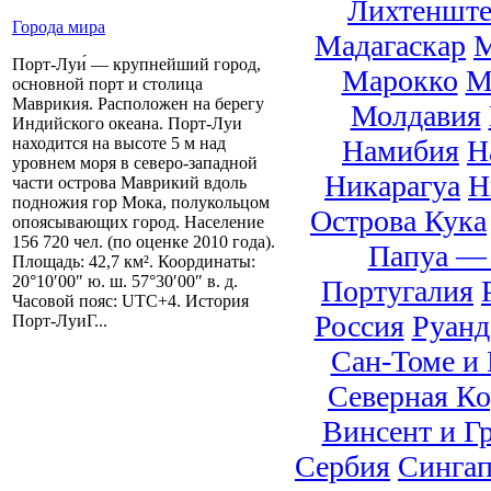
Лихтеншт
Города мира
Мадагаскар
М
Порт-Луи́ — крупнейший город,
Марокко
М
основной порт и столица
Маврикия. Расположен на берегу
Молдавия
Индийского океана. Порт-Луи
Намибия
Н
находится на высоте 5 м над
уровнем моря в северо-западной
Никарагуа
Н
части острова Маврикий вдоль
подножия гор Мока, полукольцом
Острова Кука
опоясывающих город. Население
156 720 чел. (по оценке 2010 года).
Папуа — 
Площадь: 42,7 км². Координаты:
20°10′00″ ю. ш. 57°30′00″ в. д.
Португалия
Часовой пояс: UTC+4. История
Россия
Руанд
Порт-ЛуиГ...
Сан-Томе и
Северная Ко
Винсент и Г
Сербия
Синга