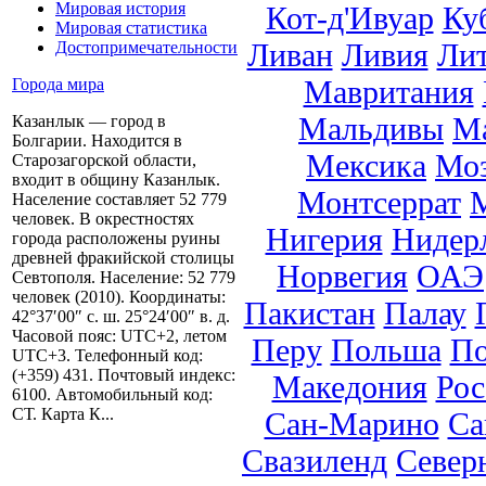
Мировая история
Кот-д'Ивуар
Ку
Мировая статистика
Ливан
Ливия
Ли
Достопримечательности
Мавритания
Города мира
Мальдивы
М
Казанлык — город в
Болгарии. Находится в
Мексика
Мо
Старозагорской области,
входит в общину Казанлык.
Монтсеррат
Население составляет 52 779
человек. В окрестностях
Нигерия
Нидер
города расположены руины
древней фракийской столицы
Норвегия
ОАЭ
Севтополя. Население: 52 779
человек (2010). Координаты:
Пакистан
Палау
42°37′00″ с. ш. 25°24′00″ в. д.
Часовой пояс: UTC+2, летом
Перу
Польша
По
UTC+3. Телефонный код:
(+359) 431. Почтовый индекс:
Македония
Рос
6100. Автомобильный код:
СТ. Карта К...
Сан-Марино
Са
Свазиленд
Север