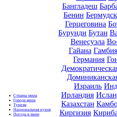
Бангладеш
Барб
Бенин
Бермудск
Герцеговина
Бо
Бурунди
Бутан
В
Венесуэла
Во
Гайана
Гамби
Германия
Го
Демократическа
Доминиканска
Израиль
Инд
Ирландия
Ислан
Страны мира
Города мира
Казахстан
Камб
Туризм
Национальная кухня
Киргизия
Кириб
Погода в мире