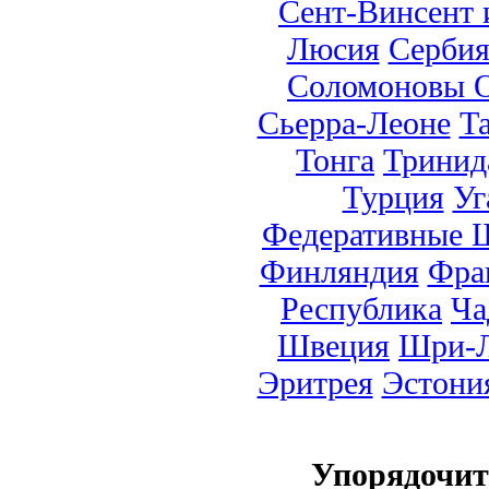
Сент-Винсент 
Люсия
Серби
Соломоновы О
Сьерра-Леоне
Т
Тонга
Тринид
Турция
Уг
Федеративные 
Финляндия
Фра
Республика
Ча
Швеция
Шри-Л
Эритрея
Эстони
Упорядочи